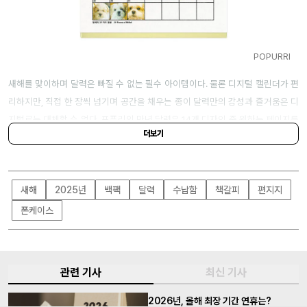
POPURRI
새해를 맞이하며 달력은 빠질 수 없는 필수 아이템이다. 물론 디지털 캘린더가 편
리하지만, 직접 한 장씩 넘기며 공간을 채우는 종이 달력만의 감성과 즐거움은 디
지털로는 대체할 수 없다. 포푸리의 만년 달력은 14개 디자인 중 원하는 페이지를
더보기
선택한 후 요일 마커를 움직여 매년 반복적으로 사용할 수 있다. 리소그라프 기법
을 활용해 따뜻하고 쨍한 색감이 매력적, 일러스트는 마치 한 편의 만화를 보는 듯
한 재미가 있다.
새해
2025년
백팩
달력
수납함
책갈피
편지지
폰케이스
수납함
레어로우
관련 기사
최신 기사
2026년, 올해 최장 기간 연휴는?