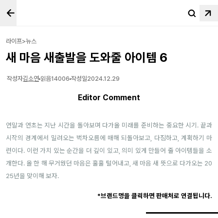
라이프>뉴스
새 마음 새출발을 도와줄 아이템 6
작성자
김소연
읽음
14006
작성일
2024.12.29
Editor Comment
연말과 연초는 지난 시간을 돌아보며 다가올 미래를 준비하는 중요한 시기. 끝과
시작의 경계에서 밀려오는 벅차오름에 매해 되돌아보고, 다짐하고, 계획하기 마
련이다. 이런 가치 있는 순간을 더 깊이 있고, 의미 있게 만들어 줄 아이템들을 소
개한다. 올 한 해 무거웠던 마음은 훌훌 털어내고, 새 마음 새 뜻으로 다가오는 20
25년을 맞이해 보자.
*브랜드명을 클릭하면 판매처로 연결됩니다.