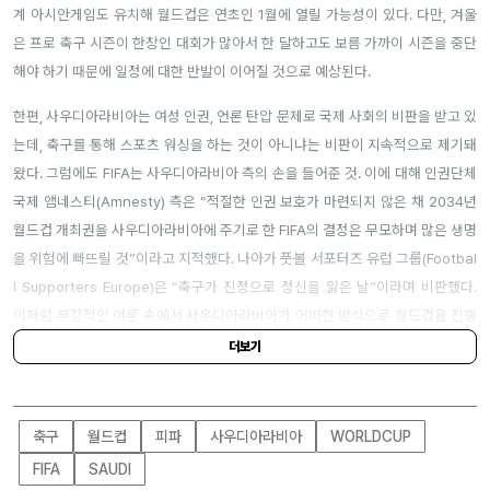
계 아시안게임도 유치해 월드컵은 연초인 1월에 열릴 가능성이 있다. 다만, 겨울
은 프로 축구 시즌이 한창인 대회가 많아서 한 달하고도 보름 가까이 시즌을 중단
해야 하기 때문에 일정에 대한 반발이 이어질 것으로 예상된다.
한편, 사우디아라비아는 여성 인권, 언론 탄압 문제로 국제 사회의 비판을 받고 있
는데, 축구를 통해 스포츠 워싱을 하는 것이 아니냐는 비판이 지속적으로 제기돼
왔다. 그럼에도 FIFA는 사우디아라비아 측의 손을 들어준 것. 이에 대해 인권단체
국제 앰네스티(Amnesty) 측은 “적절한 인권 보호가 마련되지 않은 채 2034년
월드컵 개최권을 사우디아라비아에 주기로 한 FIFA의 결정은 무모하며 많은 생명
을 위험에 빠뜨릴 것”이라고 지적했다. 나아가 풋볼 서포터즈 유럽 그룹(Footbal
l Supporters Europe)은 “축구가 진정으로 정신을 잃은 날”이라며 비판했다.
이처럼 부정적인 여론 속에서 사우디아라비아가 어떠한 방식으로 월드컵을 진행
할지 많은 축구 팬들의 관심이 몰리고 있다.
더보기
축구
월드컵
피파
사우디아라비아
WORLDCUP
FIFA
SAUDI