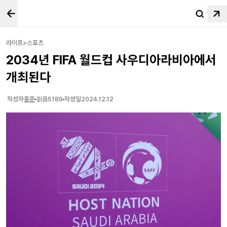
라이프>스포츠
2034년 FIFA 월드컵 사우디아라비아에서
개최된다
작성자
홍준
읽음
5189
작성일
2024.12.12