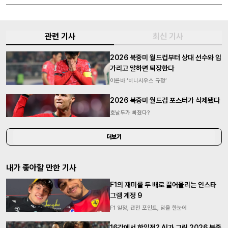
관련 기사
최신 기사
2026 북중미 월드컵부터 상대 선수와 입
가리고 말하면 퇴장한다
이른바 ‘비니시우스 규정’
2026 북중미 월드컵 포스터가 삭제됐다
호날두가 빠졌다?
더보기
내가 좋아할 만한 기사
F1의 재미를 두 배로 끌어올리는 인스타
그램 계정 9
F1 일정, 관전 포인트, 밈을 한눈에
16강에서 한일전? AI가 그린 2026 북중