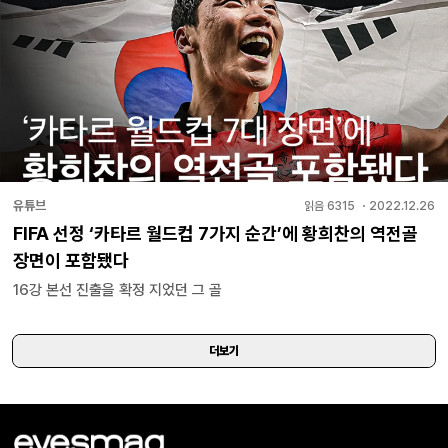
유튜브
읽음
6315
・
2022.12.26
FIFA 선정 ‘카타르 월드컵 7가지 순간’에 황희찬의 역전골
장면이 포함됐다
16강 본선 진출을 확정 지었던 그 골
더보기