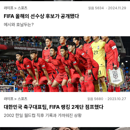
라이프 > 스포츠
읽음
5634
・
2024.11.29
FIFA 올해의 선수상 후보가 공개됐다
메시와 호날두는?
라이프 > 스포츠
읽음
5680
・
2023.10.27
대한민국 축구대표팀, FIFA 랭킹 2계단 점프했다
2002 한일 월드컵 직후 기록과 가까워진 상황