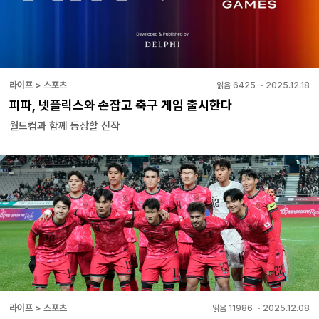
라이프 > 스포츠
읽음
6425
・
2025.12.18
피파, 넷플릭스와 손잡고 축구 게임 출시한다
월드컵과 함께 등장할 신작
라이프 > 스포츠
읽음
11986
・
2025.12.08