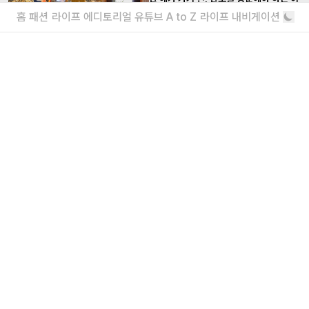
유
홈
패션
라이프
에디토리얼
유튜브
A to Z
라이프 내비게이션
서울에서 경험하는 완벽한 휴식
휴가가 이틀뿐이라면, 답은 마카오다
1박 2일 여행 에디터가 짜드립니다
더보기
내가 좋아할 만한 기사
<주식회사 아이즈> 2026 채용
매거진실 에디터 & 유튜브 PD / 프로덕션실 프로
덕션 매니저 / 디자인팀 비주얼 디자이너
“왜 안 돼?”라고 묻는 인생 즉흥론자, 김
간지 인터뷰
실패마저 근사한 안주거리가 되는 마법
더보기