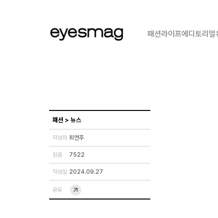
패션
라이프
에디토리얼
패션
>
뉴스
작성자
최연주
읽음
7522
작성일
2024.09.27
공유