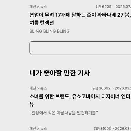
패션 > 뉴스
읽음
6205
・
2026.07.
협업이 무려 17개에 달하는 준야 와타나베 27 봄,
여름 컬렉션
BLING BLING BLING
내가 좋아할 만한 기사
패션 > 뉴스
읽음
36662
・
2026.03.
소녀를 위한 브랜드, 유쇼코바야시 디자이너 인터
뷰
“일상에서 작은 아름다움을 발견하기를”
패션 > 뉴스
읽음
31003
・
2026.03.