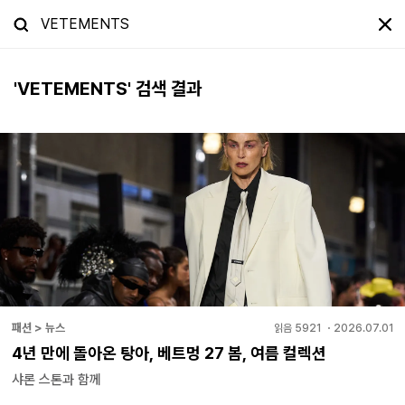
'
VETEMENTS
' 검색 결과
패션 > 뉴스
읽음
5921
・
2026.07.01
4년 만에 돌아온 탕아, 베트멍 27 봄, 여름 컬렉션
샤론 스톤과 함께