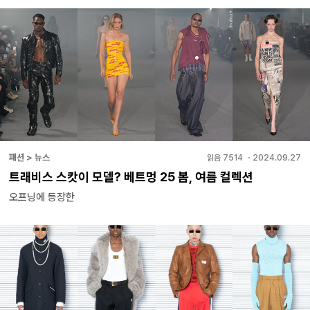
패션 > 뉴스
읽음
7514
・
2024.09.27
트래비스 스캇이 모델? 베트멍 25 봄, 여름 컬렉션
오프닝에 등장한