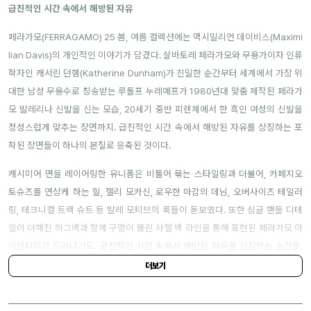
급진적인 시간 속에서 해방된 자유
페라가모(FERRAGAMO) 25 봄, 여름 컬렉션에는 맥시밀리언 데이비스(Maximi
lian Davis)의 개인적인 이야기가 담겼다. 살바토레 페라가모와 무용가이자 인류
학자인
캐서린 던햄
(Katherine Dunham)가
친밀한 순간부터
세계에서 가장 위
대한 남성 무용수로 칭송받는 루돌프 누레예프가 1980년대 맞춤 제작된 페라가
모 발레리나 신발을 신는 모습
, 20
세기 중반 피렌체에서 한 흑인 여성의 신발을
정성스럽게 맞추는 장면까지
.
급진적인 시간 속에서 해방된 자유를 상징하는 포
착된 장면들이 하나의 본질로 응축된 것이다.
캐시미어 면을 레이어링한 유니폼은 비툴어 묶는 스타일링과 더불어, 카페지오
토슈즈를 연상케 하는 힐, 젤리 모카신, 로우한 마감의 데님, 오버사이즈 테일러
링, 테크니컬 트랙 슈트 등 발레 모티브의 룩들이 돋보였다. 또한 싱글 핸들 디테
일이 더해진 허그백과 함께 구멍이 뚫린 사첼 백 라인을 통해 표현된 페라가모 아
이덴티티가 드러나기도. 급진적인 시간 속에서 해방된 자유를 상징하는 순간들,
그 안에서 포착된 페라가모의 발레코어 디테일 면면을 눈여겨보길 바란다.
더보기