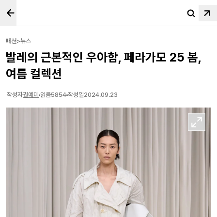
패션>뉴스
발레의 근본적인 우아함, 페라가모 25 봄,
여름 컬렉션
작성자
권예미
읽음
5854
작성일
2024.09.23