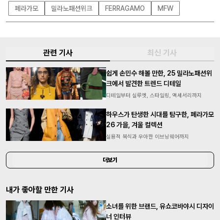
페라가모
밀라노패션위크
FERRAGAMO
MFW
관련 기사
최신 기사
쉽게 손민수 해볼 만한, 25 밀라노패션위
크에서 발견한 트렌드 디테일
디테일부터 실루엣, 스타일링, 액세서리까지
하우스가 탄생한 시대를 탐구한, 페라가모
26 가을, 겨울 컬렉션
실용적 복식과 우아한 이브닝웨어까지
더보기
내가 좋아할 만한 기사
소녀를 위한 브랜드, 유쇼코바야시 디자이
너 인터뷰