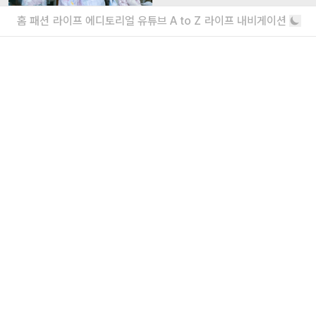
“일상에서 작은 아름다움을 발견하기를”
홈
패션
라이프
에디토리얼
유튜브
A to Z
라이프 내비게이션
에디터가 요즘 끌리는 브랜드 6
보자마자 위시리스트행
더보기
회사소개
|
윤리강령
|
고충처리인
|
개인정보처리방침
eyes inc.
39, Bongeunsa-ro 22-gil, Gangnam-gu, Seoul, Republic of Korea |
070 4232
4565
|
info@eyesmag.com
Business license : 547 88 01942
Internet news service business license :
서울,자
60059 | 2020.09.25
Periodical license :
강남,
가00010 | 2020.10.30
Title : eyesmag
Publisher : Jinpyo Park
News manager & Editorial officer : Youlim Heo