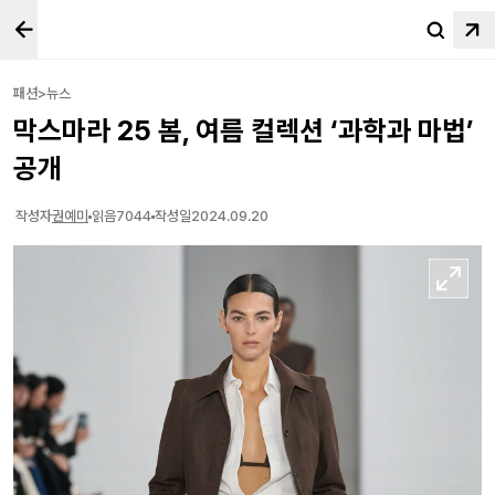
패션>뉴스
막스마라 25 봄, 여름 컬렉션 ‘과학과 마법’
공개
작성자
권예미
읽음
7044
작성일
2024.09.20