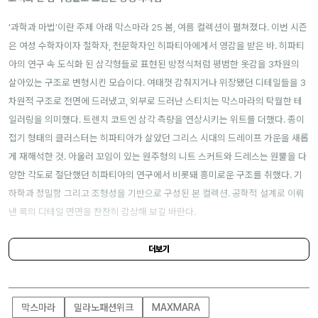
‘과학과 마법’이란 주제 아래 막스마라 25 봄, 여름 컬렉션이 펼쳐졌다. 이번 시즌
은 여성 수학자이자 철학자, 천문학자인 히파티아에게서 영감을 받은 바. 히파티
아의 연구 속 도식화 된 삼각형들로 표현된 방정식처럼 평범한 옷감을 3차원의
살아있는 구조로 변형시킨 모습이다. 여태껏 감춰지거나 위장됐던 디테일들을 3
차원적 구조로 전면에 드러냈고, 외부로 드러난 스티치는 막스마라의 탁월한 테
일러링을 의미했다. 트렌치 코트엔 삼각 측량을 연상시키는 위트를 더했다. 종이
접기 형태의 클러스터는 히파티아가 살았던 그리스 시대의 드레이프 가운을 새롭
게 재해석한 것. 아울러 꼬임이 있는 원주형의 니트 스커트와 드레스는 원뿔을 다
양한 각도로 절단했던 히파티아의 연구에서 비롯돼 흥미로운 구조를 취했다. 기
하학과 정밀함 그리고 조형성을 기반으로 구성된 본 컬렉션. 공학적 설계로 이뤄
낸 룩의 디테일 면면을 찬찬히 감상해 보길 바란다.
더보기
막스마라
밀라노패션위크
MAXMARA