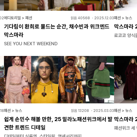
에디토리얼 > 패션
패션 > 뉴스
02
읽음
40568
・
2025.12.03
기다림이 환희로 물드는 순간, 채수빈과 위크엔드
막스마라 2
막스마라
로코코 양식
SEE YOU NEXT WEEKEND
패션 > 뉴스
패션 > 뉴스
18
읽음
13208
・
2025.03.03
쉽게 손민수 해볼 만한, 25 밀라노패션위크에서 발
막스마라 2
견한 트렌드 디테일
패션위크 세 
디테일부터 실루엣, 스타일링, 액세서리까지