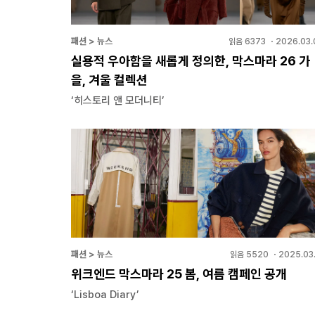
패션 > 뉴스
읽음
6373
・
2026.03.
실용적 우아함을 새롭게 정의한, 막스마라 26 가
을, 겨울 컬렉션
‘히스토리 앤 모더니티’
패션 > 뉴스
읽음
5520
・
2025.03.
위크엔드 막스마라 25 봄, 여름 캠페인 공개
‘Lisboa Diary’