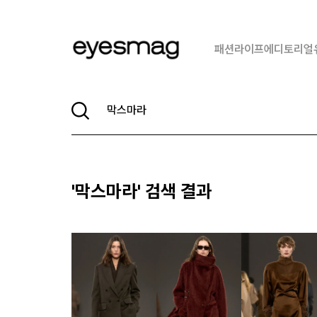
패션
라이프
에디토리얼
'
막스마라
' 검색 결과