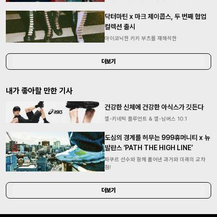
닥터마틴 x 마크 제이콥스, 두 번째 협업
컬렉션 출시
아이코닉한 키키 부츠를 재해석한
더보기
내가 좋아할 만한 기사
건강한 신체에 건강한 아식스가 깃든다
젤-키네틱 플루언트 & 젤-님버스 10.1
도심의 경계를 허무는 999휴머니티 x 뉴
발란스 ‘PATH THE HIGH LINE’
파쿠르 선수와 함께 풀어낸 과거와 미래의 교차
점!
더보기