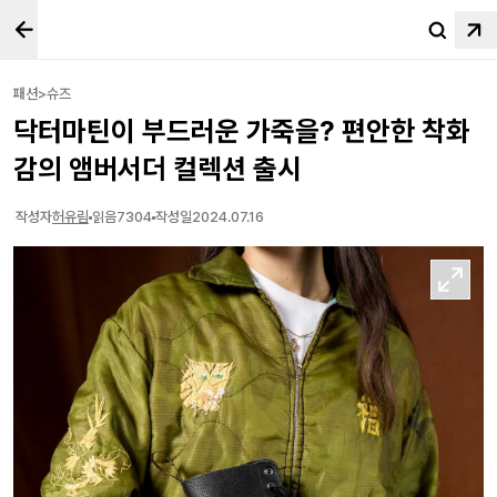
패션>슈즈
닥터마틴이 부드러운 가죽을? 편안한 착화
감의 앰버서더 컬렉션 출시
작성자
허유림
읽음
7304
작성일
2024.07.16