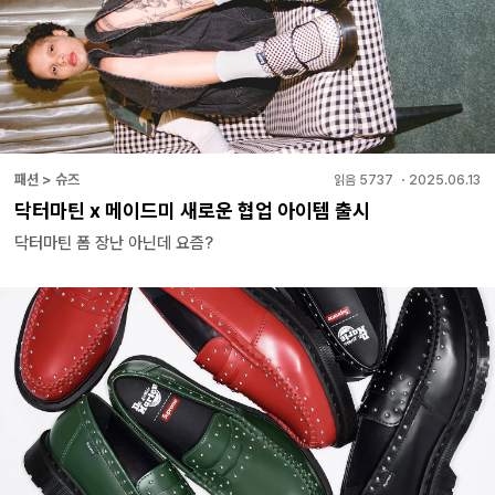
패션 > 슈즈
읽음
5737
・
2025.06.13
닥터마틴 x 메이드미 새로운 협업 아이템 출시
닥터마틴 폼 장난 아닌데 요즘?