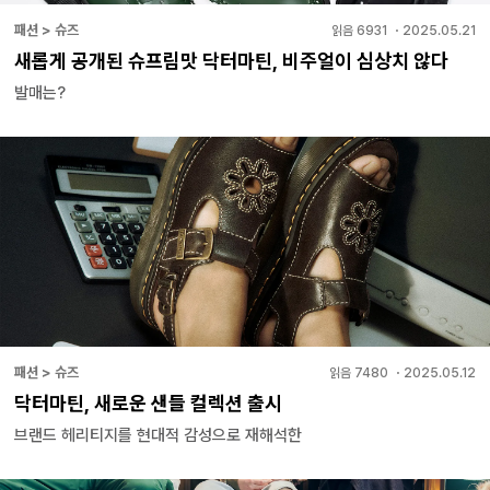
패션 > 슈즈
읽음
6931
・
2025.05.21
새롭게 공개된 슈프림맛 닥터마틴, 비주얼이 심상치 않다
발매는?
패션 > 슈즈
읽음
7480
・
2025.05.12
닥터마틴, 새로운 샌들 컬렉션 출시
브랜드 헤리티지를 현대적 감성으로 재해석한