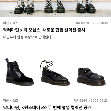
패션 > 슈즈
읽음
6270
・
2025.10.15
닥터마틴 x 릭 오웬스, 새로운 협업 컬렉션 출시
내일부터 한정 수량으로 판매된다
패션 > 슈즈
읽음
5266
・
2025.09.23
닥터마틴, <웬즈데이>와 두 번째 협업 컬렉션 공개