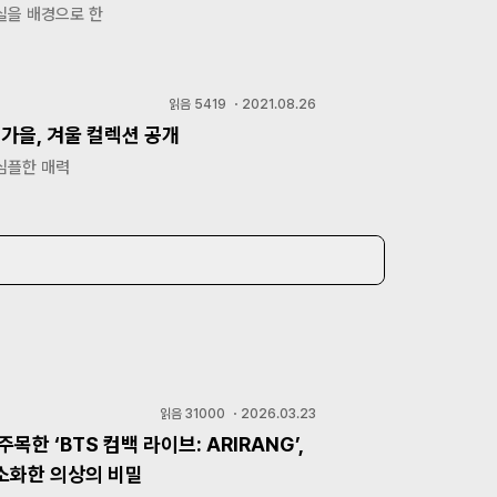
실을 배경으로 한
읽음
5419
・
2021.08.26
 가을, 겨울 컬렉션 공개
심플한 매력
읽음
31000
・
2026.03.23
주목한 ‘BTS 컴백 라이브: ARIRANG’,
소화한 의상의 비밀