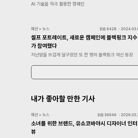
AI 기술을 적극 활용한 캠페인
패션 > 뉴스
읽음
6428
・
2024.03.
셀프 포트레이트, 새로운 캠페인에 블랙핑크 지수
가 참여했다
지난밤을 뜨겁게 달구었던 또 한 명의 블랙핑크 여신 등장
내가 좋아할 만한 기사
패션 > 뉴스
읽음
36646
・
2026.03.
소녀를 위한 브랜드, 유쇼코바야시 디자이너 인터
뷰