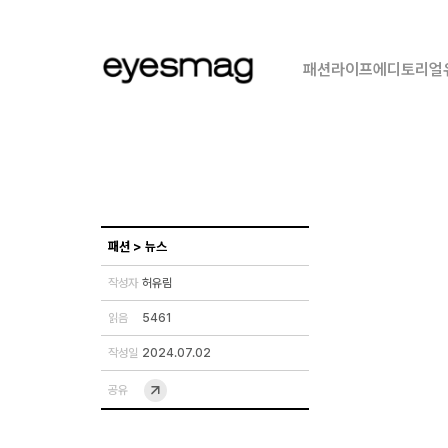
패션
라이프
에디토리얼
패션
>
뉴스
작성자
허유림
읽음
5461
작성일
2024.07.02
공유