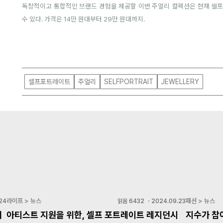
독창적이고 통합적인 브랜드 경험을 제공할
이번 주얼리 컬렉션은 현재 셀프
수 있다. 가격은 14만 원대부터 29만 원대까지.
셀프포트레이트
주얼리
SELFPORTRAIT
JEWELLERY
라이프 > 뉴스
패션 > 뉴스
24
읽음
6432
・
2024.09.23
개
아티스트 지원을 위한, 셀프 포트레이트 레지던시
지수가 참