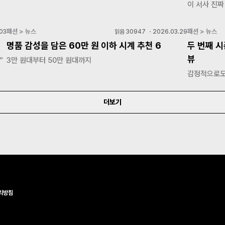
이 서사 진짜
패션 > 뉴스
패션 > 뉴스
03
읽음
30947
・
2026.03.29
명품 감성을 담은 60만 원 이하 시계 추천 6
두 번째 시
뷰
”
3만 원대부터 50만 원대까지
감정적으로도
더보기
리방침