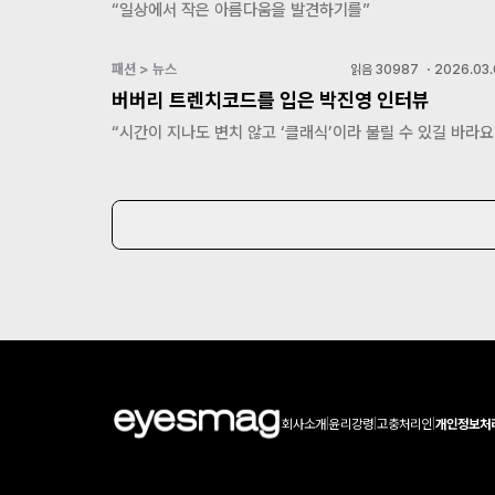
“일상에서 작은 아름다움을 발견하기를”
패션 > 뉴스
읽음
30987
・
2026.03.
버버리 트렌치코드를 입은 박진영 인터뷰
“시간이 지나도 변치 않고 ‘클래식’이라 불릴 수 있길 바라요
회사소개
|
윤리강령
|
고충처리인
|
개인정보처