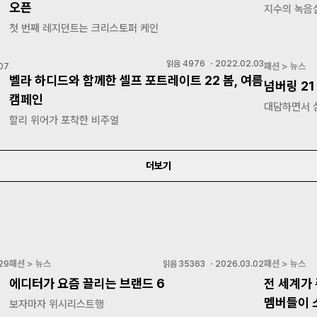
오픈
지수의 녹음
첫 번째 레지던트는 크리스토퍼 케인
읽음
4976
・
2022.02.03
패션 > 뉴스
07
벨라 하디드와 함께한 셀프 포트레이트 22 봄, 여름
넘버링 21
캠페인
대담하면서 
할리 위어가 포착한 비주얼
더보기
패션 > 뉴스
패션 > 뉴스
29
읽음
35363
・
2026.03.02
에디터가 요즘 끌리는 브랜드 6
전 세계가 
멤버들이 
보자마자 위시리스트행