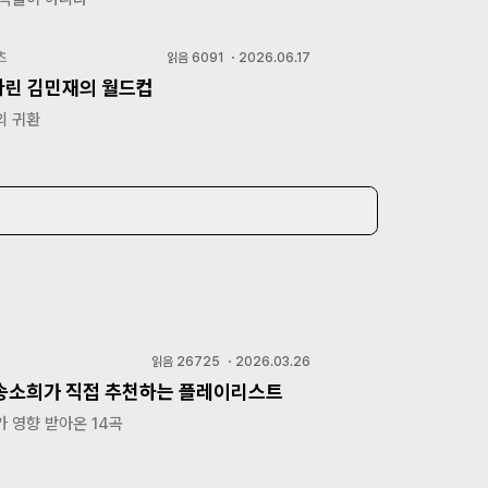
츠
읽음
6091
・
2026.06.17
다린 김민재의 월드컵
의 귀환
읽음
26725
・
2026.03.26
 송소희가 직접 추천하는 플레이리스트
 영향 받아온 14곡