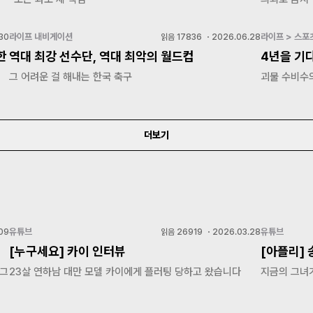
라이프 내비게이션
라이프 > 스포
30
읽음
17836
・
2026.06.28
한
역대 최강 선수단, 역대 최악의 월드컵
4년을 기
그 어려운 걸 해내는 한국 축구
괴물 수비수
더보기
유튜브
유튜브
09
읽음
26919
・
2026.03.28
[누구세요] 카이 인터뷰
[아플리]
 그
23살 연하남 대만 모델 카이에게 플러팅 당하고 왔습니다
지금의 그녀가