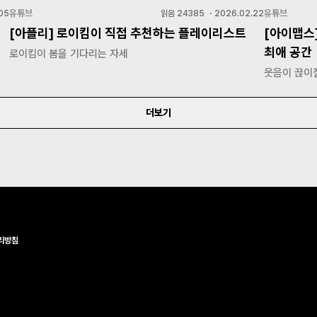
유튜브
유튜브
05
읽음
24385
・
2026.02.22
[아플리] 로이킴이 직접 추천하는 플레이리스트
[아이맵스
최애 공간
로이킴이 봄을 기다리는 자세
웃음이 끊이질
더보기
리방침