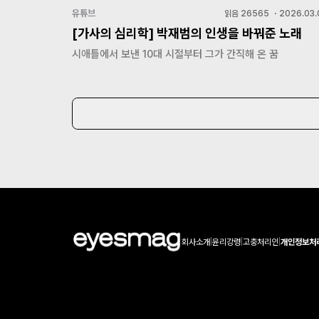
유튜브
읽음
26565
・
2026.03.
[가사의 심리학] 박재범의 인생을 바꿔준 노래
시애틀에서 보낸 10대 시절부터 그가 간직해 온 꿈
회사소개
|
윤리강령
|
고충처리인
|
개인정보처