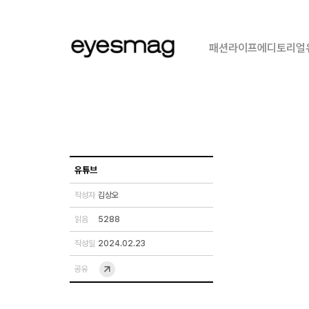
패션
라이프
에디토리얼
유튜브
작성자
김상오
읽음
5288
작성일
2024.02.23
공유