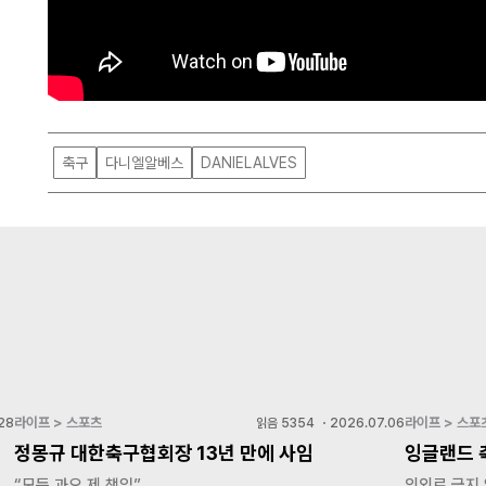
축구
다니엘알베스
DANIELALVES
라이프 > 스포츠
라이프 > 스포
28
읽음
5354
・
2026.07.06
정몽규 대한축구협회장 13년 만에 사임
잉글랜드 
“모든 과오 제 책임”
의외로 금지