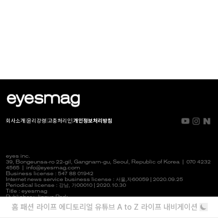
회사소개
|
윤리강령
|
고충처리인
|
개인정보처리방침
eyes inc.
39, Bongeunsa-ro 22-gil, Gangnam-gu, Seoul, Republic of Korea |
070 4232
4565
|
info@eyesmag.com
Business license : 547 88 01942
Internet news service business license :
서울,자
60059 | 2020.09.25
Periodical license :
강남,
가00010 | 2020.10.30
Title : eyesmag
Publisher : Jinpyo Park
News manager & Editorial officer : Youlim Heo
홈
패션
라이프
에디토리얼
유튜브
A to Z
라이프 내비게이션