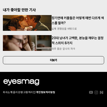
내가 좋아할 만한 기사
장기연애 커플들은 어떻게 매번 다르게 섹
스를 할까?
실제 경험담을 바탕으로
20대 남녀가 고백한, 본능을 깨우는 결정
적 스위치 8가지
아주 짧은 찰나의 자극
더보기
회사소개
|
윤리강령
|
고충처리인
|
개인정보처리방침