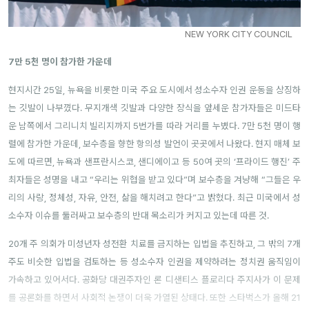
NEW YORK CITY COUNCIL
7만 5천 명이 참가한 가운데
현지시간 25일, 뉴욕을 비롯한 미국 주요 도시에서 성소수자 인권 운동을 상징하
는 깃발이 나부꼈다. 무지개색 깃발과 다양한 장식을 앞세운 참가자들은 미드타
운 남쪽에서 그리니치 빌리지까지 5번가를 따라 거리를 누볐다. 7만 5천 명이 행
렬에 참가한 가운데, 보수층을 향한 항의성 발언이 곳곳에서 나왔다. 현지 매체 보
도에 따르면, 뉴욕과 샌프란시스코, 샌디에이고 등 50여 곳의 ‘프라이드 행진’ 주
최자들은 성명을 내고 “우리는 위협을 받고 있다”며 보수층을 겨냥해 “그들은 우
리의 사랑, 정체성, 자유, 안전, 삶을 해치려고 한다”고 밝혔다. 최근 미국에서 성
소수자 이슈를 둘러싸고 보수층의 반대 목소리가 커지고 있는데 따른 것.
20개 주 의회가 미성년자 성전환 치료를 금지하는 입법을 추진하고, 그 밖의 7개
주도 비슷한 입법을 검토하는 등 성소수자 인권을 제약하려는 정치권 움직임이
가속하고 있어서다. 공화당 대권주자인 론 디샌티스 플로리다 주지사가 이 문제
를 공론화를 하면서 사회적 논쟁이 더욱 가열된 상태다. 또한 스타벅스가 올해 21