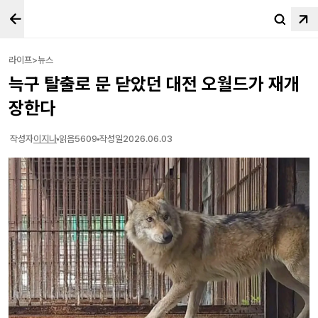
라이프>뉴스
늑구 탈출로 문 닫았던 대전 오월드가 재개
장한다
작성자
이지나
읽음
5609
작성일
2026.06.03