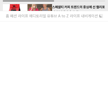
스페셜티 커피 트렌드의 중심에 선 캘리포
니아 ‘이퀘이터 커피’
홈
패션
라이프
에디토리얼
유튜브
A to Z
라이프 내비게이션
삶과 비즈니스의 동반자인 두 여성이 이끄는
런던 소호의 게이 커뮤니티가 사랑한 뜻밖
의 카페, 카페 네로
커피 체인이 게이 커뮤니티의 사랑을 받게 된 이
유
더보기
내가 좋아할 만한 기사
푸드 전문가들이 뽑은 가장 맛있는 바닐라
아이스크림은?
바닐라가 근본이긴 해
봄동 대신 허브? 봄의 활기를 담은 허브
요리 맛집 7
음~ 봄이구나~