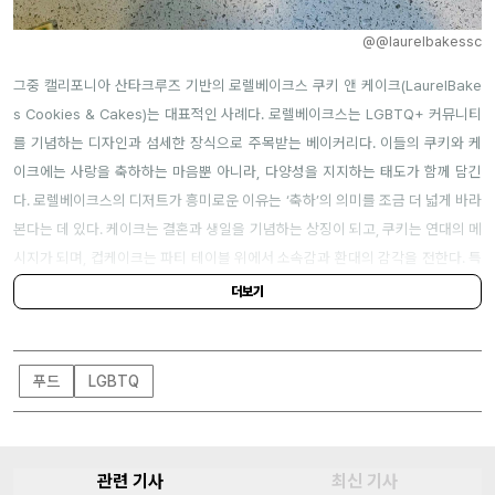
@@laurelbakessc
그중 캘리포니아 산타크루즈 기반의 로렐베이크스 쿠키 앤 케이크(LaurelBake
s Cookies & Cakes)는 대표적인 사례다. 로렐베이크스는 LGBTQ+ 커뮤니티
를 기념하는 디자인과 섬세한 장식으로 주목받는 베이커리다. 이들의 쿠키와 케
이크에는 사랑을 축하하는 마음뿐 아니라, 다양성을 지지하는 태도가 함께 담긴
다. 로렐베이크스의 디저트가 흥미로운 이유는 ‘축하’의 의미를 조금 더 넓게 바라
본다는 데 있다. 케이크는 결혼과 생일을 기념하는 상징이 되고, 쿠키는 연대의 메
시지가 되며, 컵케이크는 파티 테이블 위에서 소속감과 환대의 감각을 전한다. 특
별한 하루를 위한 디저트가 누군가에게는 “당신은 환영받고 있다”는 메시지가 되
더보기
는 셈이다.
푸드 신에서 퀴어 창작자와 LGBTQ+ 친화적 브랜드를 조명하는 흐름은 점점 더
푸드
LGBTQ
중요해지고 있다. 소비자는 이제 단순히 맛있는 제품을 고르는 것을 넘어, 자신이
지지하는 가치와 맞닿은 브랜드를 선택한다. 디저트 역시 예외가 아니다. 누군가
의 기념일을 장식하는 베이킹은 사랑과 지지를 표현하는 가장 달콤한 방식이 될
수 있다.
관련 기사
최신 기사