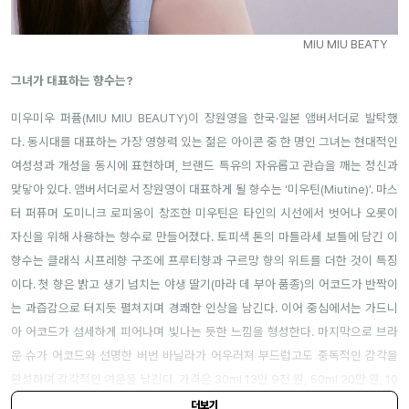
MIU MIU BEATY
그녀가 대표하는 향수는?
미우미우 퍼퓸(MIU MIU BEAUTY)이 장원영을 한국·일본 앰버서더로 발탁했
다. 동시대를 대표하는 가장 영향력 있는 젊은 아이콘 중 한 명인 그녀는 현대적인
여성성과 개성을 동시에 표현하며, 브랜드 특유의 자유롭고 관습을 깨는 정신과
맞닿아
있다. 앰버서더로서 장원영이 대표하게 될 향수는 ‘
미우틴
(Miutine)’.
마스
터
퍼퓨머
도미니크
로피옹이
창조한
미우틴은
타인의
시선에서
벗어나
오롯이
자신을
위해
사용하는
향수로
만들어졌
다
.
토피색
톤의
마틀라세
보틀에
담긴
이
향수는
클래식
시프레향
구조에
프루티향
과
구르망 향의
위트를
더한
것이
특징
이다
.
첫
향은
밝고
생기
넘치는
야생
딸기
(
마라
데
부아
품종
)
의
어코드가
반짝이
는
과즙감으로
터지듯
펼쳐지며
경쾌한
인상을
남긴다
.
이어
중심에서는
가드니
아
어코드가
섬세하게
피어나며
빛나는 듯한
느낌을
형성한다
.
마지막으로
브라
운
슈가
어코드와
선명한
버번
바닐라가
어우러져
부드럽고도
중독적인
감각을
완성하며 감각적인 여운을 남긴다. 가격은 30ml 13만 9천 원, 50ml 20만 원, 10
0ml 28만 원.
더보기