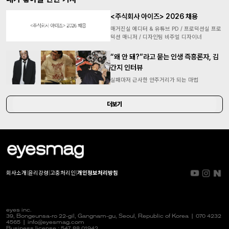
<주식회사 아이즈> 2026 채용
매거진실 에디터 & 유튜브 PD / 프로덕션실 프로
덕션 매니저 / 디자인팀 비주얼 디자이너
“왜 안 돼?”라고 묻는 인생 즉흥론자, 김
간지 인터뷰
실패마저 근사한 안주거리가 되는 마법
더보기
회사소개
|
윤리강령
|
고충처리인
|
개인정보처리방침
eyes inc.
39, Bongeunsa-ro 22-gil, Gangnam-gu, Seoul, Republic of Korea |
070 4232
4565
|
info@eyesmag.com
Business license : 547 88 01942