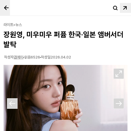
라이프>뉴스
장원영, 미우미우 퍼퓸 한국·일본 앰버서더
발탁
작성자
권예미
읽음
6526
작성일
2026.04.02