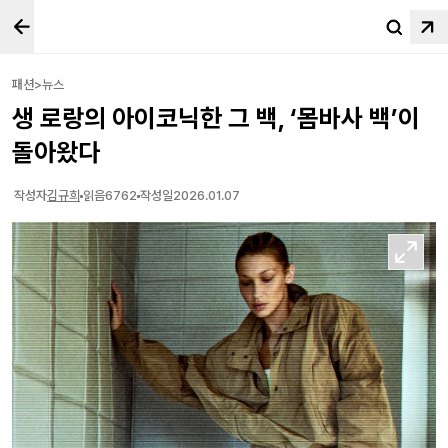
패션>뉴스
생 로랑의 아이코닉한 그 백, ‘몸바사 백’이
돌아왔다
작성자
김규희
읽음
6762
작성일
2026.01.07