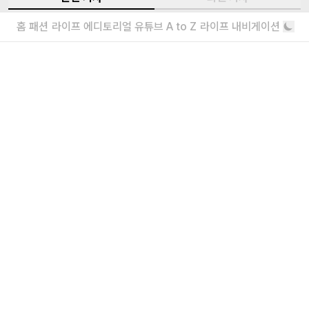
생 로랑 공식 웹사이트(
ysl.com
)에서 구매 가능하다.
홈
패션
라이프
에디토리얼
유튜브
A to Z
라이프 내비게이션
생 로랑, 마틴 베딘 전시 개최
안토니 바카렐로가 큐레이션한
생 로랑의 여름은 이런 맛, ‘Respiro’ 캠
페인 공개
여름의 매혹적인 금빛 색채를 담은
더보기
내가 좋아할 만한 기사
소녀를 위한 브랜드, 유쇼코바야시 디자이
너 인터뷰
“일상에서 작은 아름다움을 발견하기를”
에디터가 요즘 끌리는 브랜드 6
보자마자 위시리스트행
더보기