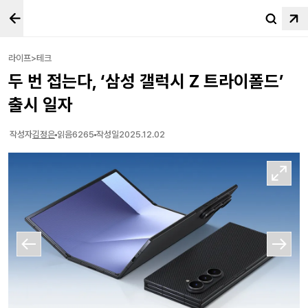
라이프>테크
두 번 접는다, ‘삼성 갤럭시 Z 트라이폴드’
출시 일자
작성자
김정은
읽음
6265
작성일
2025.12.02