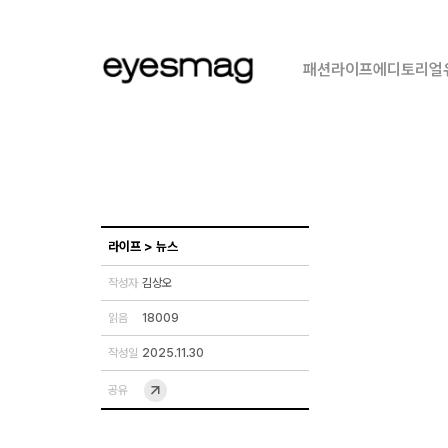
패션
라이프
에디토리얼
라이프
>
뉴스
작성자
김상오
읽음
18009
작성일
2025.11.30
공유