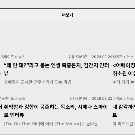
더보기
라이프 > 뉴스
라이프 > 뉴스
16
읽음
50687
・
2026.03.29
“왜 안 돼?”라고 묻는 인생 즉흥론자, 김간지 인터
<어메이징
뷰
취소된 이
저
실패마저 근사한 안주거리가 되는 마법
계약 파기 논
라이프 > 뉴스
라이프 > 뉴스
15
읽음
36194
・
2026.03.22
터
취약함과 강함이 공존하는 목소리, 시에나 스파이
내 감각까
로 인터뷰
트
[Die On This Hill]에 이어 [The Visitor]로 돌아온
이 리스트만