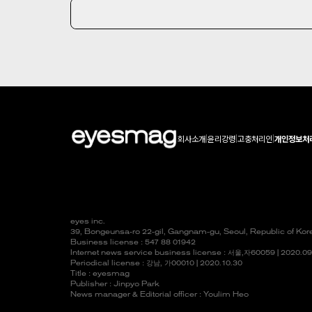
회사소개
|
윤리강령
|
고충처리인
|
개인정보처
eyes inc.
39, Bongeunsa-ro 22-gil, Gangnam-gu, Seoul, Republic of Ko
Business license : 547 88 01942
Internet news service business license :
서울,자
60059 | 2020.09
Periodical license :
강남,
가00010 | 2020.10.30
Title : eyesmag
Publisher : Jinpyo Park
News manager & Editorial officer : Youlim Heo