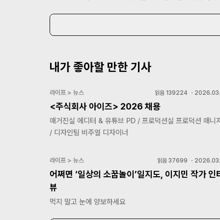
내가 좋아할 만한 기사
라이프 > 뉴스
읽음
139224
・
2026.03.
<주식회사 아이즈> 2026 채용
매거진실 에디터 & 유튜브 PD / 프로덕션실 프로덕션 매니
/ 디자인팀 비주얼 디자이너
라이프 > 뉴스
읽음
37699
・
2026.03.
어쩌면 ‘일상의 소꿉놀이’일지도, 이지민 작가 인
뷰
먹지 말고 눈에 양보하세요