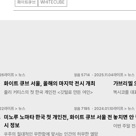
화이트큐브
WHITECUBE
라이프 > 뉴스
라이프 > 뉴스
26
읽음
5714
・
2025.11.04
화이트 큐브 서울, 올해의 마지막 전시 개최
가브리엘 
줄리 커티스의 첫 한국 개인전 <깃털로 만든 여인>
멕시코를 대
라이프 > 뉴스
라이프 > 뉴스
22
읽음
7185
・
2024.01.10
초
미노루 노마타 한국 첫 개인전, 화이트 큐브 서울 전
놓치면 안 
시 정보
이번 주말 전
우주의 절대적인 무한함에 맞서는 인간의 허무한 열망