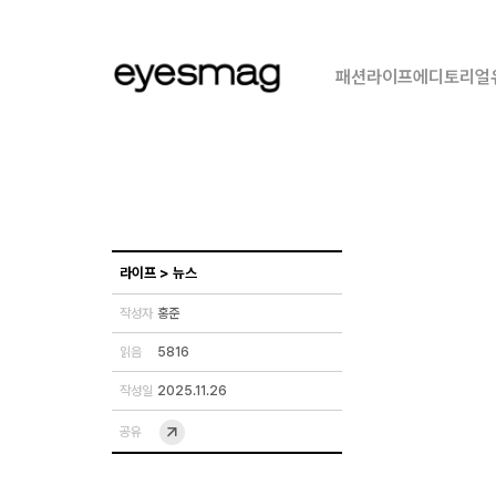
패션
라이프
에디토리얼
라이프
>
뉴스
작성자
홍준
읽음
5816
작성일
2025.11.26
공유