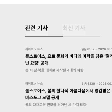
관련 기사
최신 기사
라이프 > 뉴스
읽음
6152
・
2026.03.
롤스로이스, 요트 문화와 바다의 미학을 담은 ‘컬
넌 요팅’ 공개
동·서·남·북을 테마로 제작된 4대의 차량
라이프 > 뉴스
읽음
5330
・
2025.09.
롤스로이스, 봄의 찰나적 아름다움에서 영감받은
비스포크 모델 공개
봄의 다채로운 면모를 담아낸 세 가지 테마