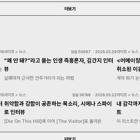
더보기
라이프 > 뉴스
라이프 > 뉴스
16
읽음
50697
・
2026.03.29
“왜 안 돼?”라고 묻는 인생 즉흥론자, 김간지 인터
<어메이징
뷰
취소된 이
저
실패마저 근사한 안주거리가 되는 마법
계약 파기 논
라이프 > 뉴스
라이프 > 뉴스
15
읽음
36198
・
2026.03.22
터
취약함과 강함이 공존하는 목소리, 시에나 스파이
내 감각까
로 인터뷰
트
[Die On This Hill]에 이어 [The Visitor]로 돌아온
이 리스트만
더보기