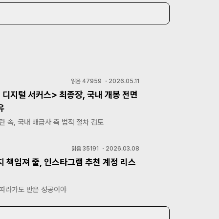
읽음
47959
・
2026.05.11
 디지털 서커스> 최종장, 국내 개봉 전면
유
란 속, 국내 배급사 측 법적 절차 검토
읽음
35191
・
2026.03.08
지 책임져 줄, 인스타그램 추천 계정 리스
 따라가도 반은 성공이야