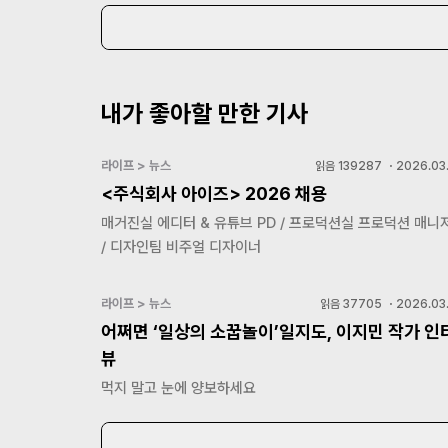
내가 좋아할 만한 기사
라이프 > 뉴스
읽음
139287
・
2026.03.
<주식회사 아이즈> 2026 채용
매거진실 에디터 & 유튜브 PD / 프로덕션실 프로덕션 매니
/ 디자인팀 비주얼 디자이너
라이프 > 뉴스
읽음
37705
・
2026.03.
어쩌면 ‘일상의 소꿉놀이’일지도, 이지민 작가 인
뷰
먹지 말고 눈에 양보하세요