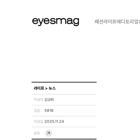
패션
라이프
에디토리얼
라이프
>
뉴스
작성자
김규희
읽음
5818
작성일
2025.11.24
공유