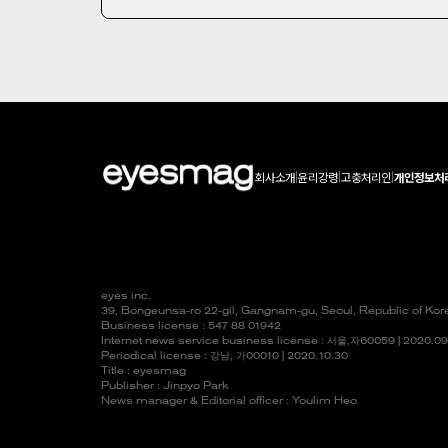
회사소개
|
윤리강령
|
고충처리인
|
개인정보처
eyes inc.
39, Bongeunsa-ro 22-gil, Gangnam-gu, Seoul, Republic of Ko
Business license : 547 88 01942
Internet news service business license :
서울,자
60059 | 2020.09
Periodical license :
강남,
가00010 | 2020.10.30
Title : eyesmag
Publisher : Jinpyo Park
News manager & Editorial officer : Youlim Heo