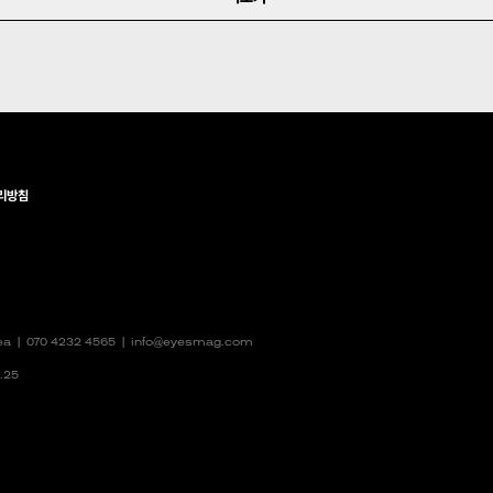
리방침
rea |
070 4232 4565
|
info@eyesmag.com
.25