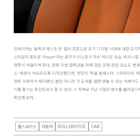
인테리어는 블랙과 캐스든 탄 컬러 조합으로 초기 디지털 시대에 대한 감각
스타일의 폰트로
‘Player’
라는 문구가 비스포크 자수 처리된 모습
.
테크니컬 
렴풋이 떠올리게 한다
.
한편 이번 컬렉션을 위해 모든 조명 관련 요소도 변경
스
’
배경이 떠오르도록 디자인됐으며
,
천장의
‘
픽셀 블래스터
’
스타라이트 헤
전투 크루저가 배치됐다
.
뿐만 아니라 각 도어를 열면 엿볼 수 있는 아케이
기를 풍기는 포인트라고 할 수 있다
.
그 자체로 지난 시절의 향수를 불러일
확인해 보자
.
롤스로이스
자동차
ROLLSROYCE
CAR