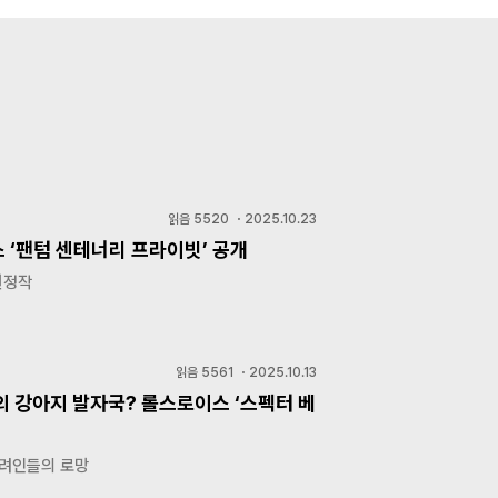
읽음
5520
・
2025.10.23
 ‘팬텀 센테너리 프라이빗’ 공개
헌정작
읽음
5561
・
2025.10.13
의 강아지 발자국? 롤스로이스 ‘스펙터 베
반려인들의 로망