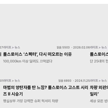
라이프 > 뉴스
라이프 > 뉴스
27
읽음
5503
・
2026.02.06
리
롤스로이스 ‘스펙터’, 다시 떠오르는 이유
롤스로이스
100,000km 이상 달려도 끄떡없다
단 25대의 
라이프 > 뉴스
라이프 > 뉴스
01
읽음
6893
・
2024.11.25
마법의 양탄자를 탄 느낌? 롤스로이스 고스트 시리
차량 외관
즈 II 시승기
일리’
명실상부 가장 강력한 슈퍼 럭셔리 차량
세상 모든 