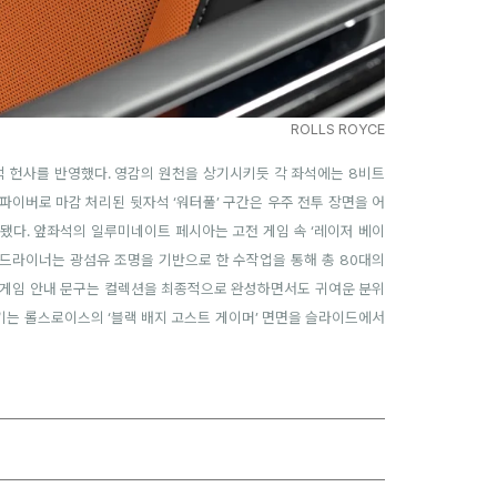
ROLLS ROYCE
적 헌사를 반영했다
.
영감의 원천을 상기시키듯 각 좌석에는
8
비트
파이버로 마감 처리된 뒷자석
‘
워터풀
’
구간은 우주 전투 장면을 어
됐다.
앞좌석의 일루미네이트 페시아는 고전 게임 속
‘
레이저 베이
드라이너는 광섬유 조명을 기반으로 한 수작업을 통해 총
80
대의
드 게임 안내 문구는 컬렉션을 최종적으로 완성하면서도 귀여운 분위
으키는 롤스로이스의
‘
블랙 배지 고스트 게이머
’
면면을 슬라이드에서