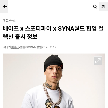
패션>뉴스
베이프 x 스포티파이 x SYNA월드 협업 컬
렉션 출시 정보
작성자
배수아
읽음
6039
작성일
2025.11.19