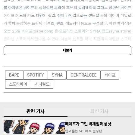
볼 아이템은 베이프의 상징적인 보라색 후드티 컬러웨이를 그대로 담아낸 베이프
에이프 헤드와 카모 패턴의 집업.
전체 라인업으로는 센트럴 씨와 베이비 마일로
가 함께 등장하는 프린팅 티셔츠, 팬츠, 헤드웨어 등으로 구성됐다. 이번 컬렉션은
오는 25일 베이프(
bape.com
) 온·오프라인 스토어와 SYNA 월드(
syna.store
)
온라인 스토어에서 만나볼 수 있다. 더불어 센트럴 씨가 직접 큐레이팅한 스포티
파이 플레이리스트로 연결되는 비밀 레이블도 포함되니 참고하길.
더보기
BAPE
SPOTIFY
SYNA
CENTRALCEE
베이프
스포티파이
시나월드
관련 기사
최신 기사
베이프가 그린 박재범과 롱샷
입고 듣는 500세트 한정판