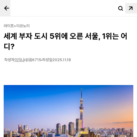
라이프>이코노미
세계 부자 도시 5위에 오른 서울, 1위는 어
디?
작성자
이지나
읽음
6715
작성일
2025.11.18