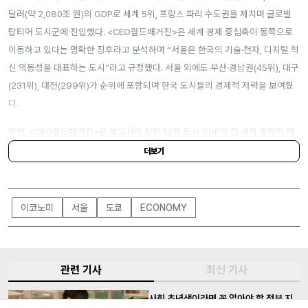
달러(약 2,080조 원)의 GDP로 세계 5위, 프랑스 파리 수도권을 제치며 글로벌
탑티어 도시군에 진입했다. <CEO월드매거진>은 세계 경제 중심축이 동쪽으로
이동하고 있다는 명확한 징후라고 분석하며 “서울은 한국의 기술·전자, 디지털 혁
신 역동성을 대표하는 도시”라고 규정했다. 서울 외에도 부산·경남권(45위), 대구
(231위), 대전(299위)가 순위에 포함되며 한국 도시들의 경제적 저력을 보여줬
다.
한편, <CEO월드매거진>은 보고서의 상위 10개 도시 GDP가 전 세계 총량의 약
3분의 1을 차지하고 있음을 지적하며 “세계에서 가장 부유한 도시들은 더 이상
더보기
단순한 장소가 아니라 비즈니스, 금융, 기술의 미래가 설계되는 글로벌 플랫폼이
다. 도시 부의 경쟁력은 누가 가장 높은 빌딩을 짓느냐가 아니라, 미래를 위한 지
속 가능한 생태계를 만드느냐에 달렸다”고 짚었다.
이코노미
서울
도쿄
ECONOMY
관련 기사
최신 기사
사회 초년생이라면 꼭 알아야 할 정부 지