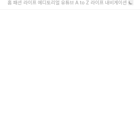
원 혜택 6
홈
패션
라이프
에디토리얼
유튜브
A to Z
라이프 내비게이션
돈 모으기 1일차
2027년 최저임금, 시간당 1만 700원으
로 결정됐다
3.7% 인상
더보기
내가 좋아할 만한 기사
자영업자들에겐 빚이 얼마나 있을까
쉽지 않다
천만 영화가 흔드는 영월의 경제 지도
<왕과 사는 남자> 그 이후
더보기