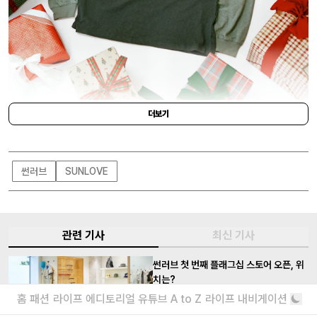
더보기
SUNLOVE
썬러브
SUNLOVE
관련 기사
최신 기사
썬러브 첫 번째 플래그십 스토어 오픈, 위
치는?
홈
패션
라이프
에디토리얼
유튜브
A to Z
라이프 내비게이션
컬렉션은 물론 빈티지 아이템까지