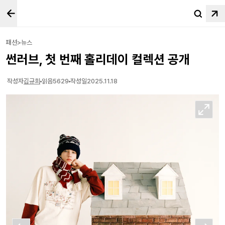
패션>뉴스
썬러브, 첫 번째 홀리데이 컬렉션 공개
작성자
김규희
읽음
5629
작성일
2025.11.18