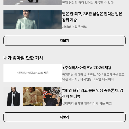
현재 경찰의 명령 없이는 사용할 수 없다
딸은 안 되고, 36촌 남성은 된다는 일본
왕위 계승
시대와 엇갈린 행보
더보기
내가 좋아할 만한 기사
<주식회사 아이즈> 2026 채용
매거진실 에디터 & 유튜브 PD / 프로덕션실 프로
덕션 매니저 / 디자인팀 비주얼 디자이너
“왜 안 돼?”라고 묻는 인생 즉흥론자, 김
간지 인터뷰
실패마저 근사한 안주거리가 되는 마법
더보기