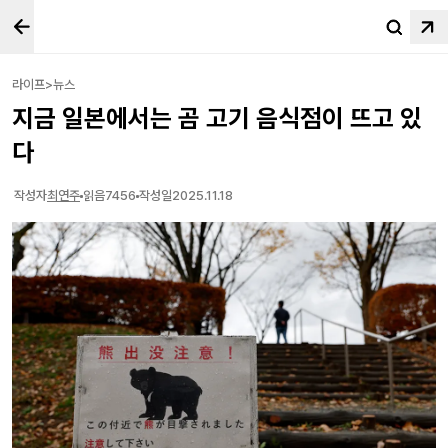
라이프>뉴스
지금 일본에서는 곰 고기 음식점이 뜨고 있
다
작성자
최연주
읽음
7456
작성일
2025.11.18