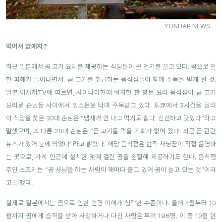
YONHAP NEWS
먹어서 없애자?
최근 일본에서 곰 고기 요리를 제공하는 식당들이 큰 인기를 끌고 있다
. 곰으로 인
한 피해가 늘어나면서, 곰 고기를 취급하는 음식점들이 함께 주목을 받게 된 것.
일본 아사히
TV
에 따르면
,
사이타마현에 위치한 한 향토 요리 음식점이 곰 고기
요리로 손님들 사이에서 입소문을 타며 주목받고 있다
.
도쿄에서
3
시간을 달려
이 식당을 찾은
30
대 손님은
“
냄새가 안 나고 먹기도 쉽다
.
신선하고 맛있다
”
라고
말했으며
,
또 다른
20
대 손님은
“
곰 고기를 먹을 기회가 없어 왔다
.
최근 곰 관련
뉴스가 있어 눈에 띄었다
”
라고 밝혔다
. 해당
음식점은 현직 사냥꾼이 직접 운영하
는 곳으로, 가게 인근에 설치한 덫에 걸린 곰을 손질해 제공하기도 한다
.
음식점
주인 스즈키는
“
곰 사냥을 하는 사람이 해마다 줄고 있어 곰이 늘고 있는 것
”
이라
고 말했다
.
실제로 일본에서는 곰으로 인한 인명 피해가 심각한 수준이다
.
올해
4
월부터
10
월까지 곰에게 습격을 받아 사망하거나 다친 사람은 무려
196
명
.
이 중
10
월 한