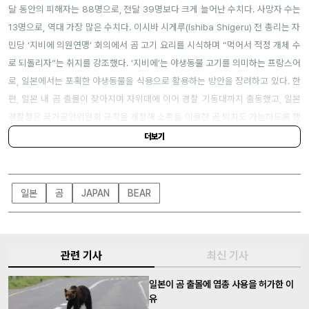
달 동안의 피해자는
88
명으로
,
전달
39
명보다 크게 늘어난 수치다
.
사망자 수는
13
명으로
,
역대 가장 많은 수치다
.
이시바 시게루
(Ishiba Shigeru)
전 총리는 자
민당
‘
지비에 의원연맹
’
회의에서 곰 고기 요리를 시식하며
“
먹어서 적정 개체 수
로 되돌리자
”
는 취지를 강조했다
. ‘
지비에
’
는 야생동물 고기를 의미하는 프랑스어
로
,
일본에서는 포획한 야생동물을 식용으로 활용하는 방안을 장려하고 있다
.
한
편
,
일본 내 곰 출몰이 잦아지며 자위대에 이어 경찰 기동대까지 출동했고
,
일본
경찰청은 국가공안위원회 규칙을 개정해 소총을 이용한 곰 퇴치도 가능하도록 했
다
.
더보기
일본
곰
JAPAN
BEAR
관련 기사
최신 기사
일본이 곰 출몰에 엽총 사용을 허가한 이
유