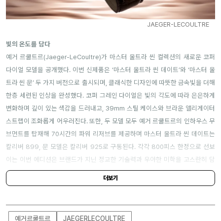
JAEGER-LECOULTRE
빛의 온도를 담다
예거 르쿨트르(Jaeger-LeCoultre)가 마스터 울트라 씬 컬렉션의 새로운 코퍼
다이얼 모델을 공개했다. 이번 신제품은 ‘마스터 울트라 씬 데이트’와 ‘마스터 울
트라 씬 문’ 두 가지 버전으로 출시되며, 클래식한 디자인에 따뜻한 금속빛을 더해
한층 세련된 인상을 완성했다. 코퍼 그레인 다이얼은 빛의 각도에 따라 은은하게
변화하며 깊이 있는 색감을 드러내고, 39mm 스틸 케이스와 브라운 앨리게이터
스트랩이 조화롭게 어우러진다. 또한, 두 모델 모두 예거 르쿨트르의 인하우스 무
브먼트를 탑재해 70시간의 파워 리저브를 제공하며 마스터 울트라 씬 데이트는
칼리버 899, 문 모델은 칼리버 925로 구동된다. 각각 800피스 한정으로 선보
이는 이번 에디션은 브랜드가 지닌 정교한 기술력과 우아한 미학을 고스란히 담
아낸 결과물이다.
더보기
예거르쿨트르
JAEGERLECOULTRE