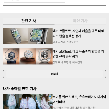
관련 기사
최신 기사
예거 르쿨트르, 자연과 예술을 담은 타임
피스 캡슐 컬렉션 공개
이게 시계야, 작품이야?
예거 르쿨트르, 마크 뉴슨과의 협업을 기
념한 신작 클락 공개
집에 하나 두면 참 예쁘겠다
더보기
내가 좋아할 만한 기사
소녀를 위한 브랜드, 유쇼코바야시 디자이
너 인터뷰
“일상에서 작은 아름다움을 발견하기를”