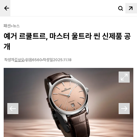
패션>뉴스
예거 르쿨트르, 마스터 울트라 씬 신제품 공
개
작성자
김상오
읽음
6560
작성일
2025.11.18