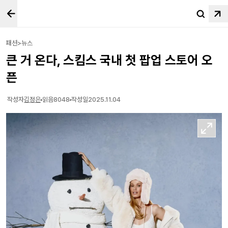
패션>뉴스
큰 거 온다, 스킴스 국내 첫 팝업 스토어 오
픈
작성자
김정은
읽음
8048
작성일
2025.11.04