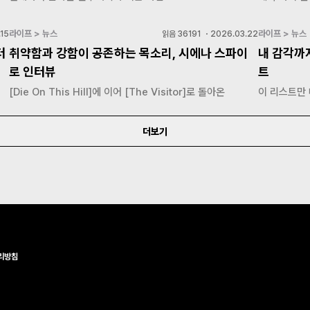
라이프 > 뉴스
라이프 > 뉴스
15
읽음
36191
・
2026.03.22
터
취약함과 강함이 공존하는 목소리, 시에나 스파이
내 감각까
로 인터뷰
트
[Die On This Hill]에 이어 [The Visitor]로 돌아온
이 리스트만
더보기
리방침