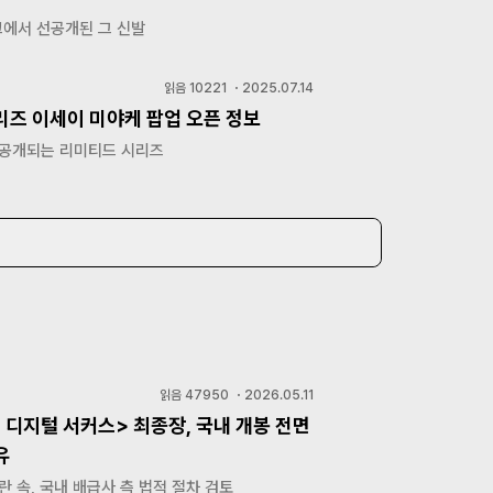
에서 선공개된 그 신발
읽음
10221
・
2025.07.14
리즈 이세이 미야케 팝업 오픈 정보
 공개되는 리미티드 시리즈
읽음
47950
・
2026.05.11
 디지털 서커스> 최종장, 국내 개봉 전면
유
란 속, 국내 배급사 측 법적 절차 검토