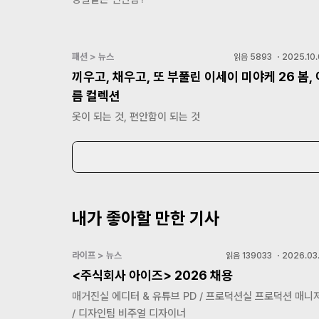
패션 > 뉴스
읽음
5893
・
2025.10.
끼우고, 채우고, 또 부풀린 이세이 미야케 26 봄, 
름 컬렉션
옷이 되는 것, 편안함이 되는 것
내가 좋아할 만한 기사
라이프 > 뉴스
읽음
139033
・
2026.03.
<주식회사 아이즈> 2026 채용
매거진실 에디터 & 유튜브 PD / 프로덕션실 프로덕션 매니
/ 디자인팀 비주얼 디자이너