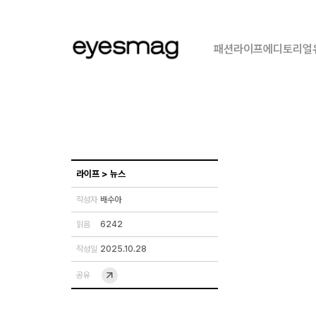
패션
라이프
에디토리얼
라이프
>
뉴스
작성자
배수아
읽음
6242
작성일
2025.10.28
공유