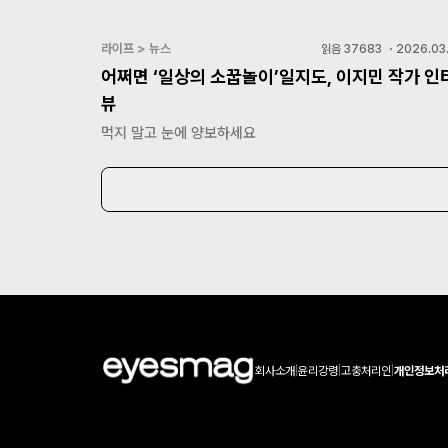
라이프 > 뉴스
읽음
37683
・
2026.03.
어쩌면 ‘일상의 소꿉놀이’일지도, 이지민 작가 인
뷰
먹지 말고 눈에 양보하세요
회사소개
|
윤리강령
|
고충처리인
|
개인정보처