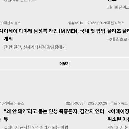
파리패션위크
패션 > 뉴스
패션 > 뉴스
03
읽음
6919
・
2025.09.26
여
이세이 미야케 남성복 라인 IM MEN, 국내 첫 팝업
플리츠 플
개최
국내 최초로
단 한 달간, 신세계백화점 강남점에서
더보기
라이프 > 뉴스
라이프 > 뉴스
16
읽음
50633
・
2026.03.29
“왜 안 돼?”라고 묻는 인생 즉흥론자, 김간지 인터
<어메이징
뷰
취소된 이
저
실패마저 근사한 안주거리가 되는 마법
계약 파기 논