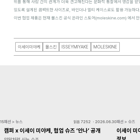
위를 통해 사람 간의 관계가 더욱 견고해진다는 문화적 통찰에서 영감을 받았다
있도록 설계된 콤팩트한 사이즈로, 바인더나 멀티 케이스로도 활용 가능하다.
이번 협업 제품은 현재 몰스킨 공식 온라인 스토어(
moleskine.com
) 에서 
이세이미야케
몰스킨
ISSEYMIYAKE
MOLESKINE
패션 > 뉴스
패션 > 슈즈
15
읽음
7252
・
2026.06.30
캠퍼 x 이세이 미야케, 협업 슈즈 ‘안나’ 공개
이세이 미
정보
양말처럼 신는 슈즈