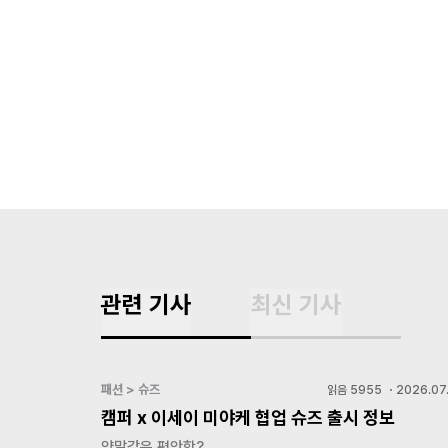
관련 기사
최신 기사
패션 > 슈즈
읽음
5955
・
2026.07.
캠퍼 x 이세이 미야케 협업 슈즈 출시 정보
양말같은 편안함?