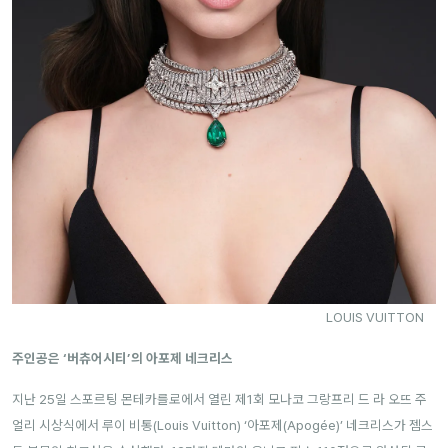
LOUIS VUITTON
주인공은 ‘버츄어시티’의 아포제 네크리스
지난 25일 스포르팅 몬테카를로에서 열린 제1회 모나코 그랑프리 드 라 오뜨 주
얼리 시상식에서 루이 비통(Louis Vuitton) ‘아포제(Apogée)’ 네크리스가 젬스