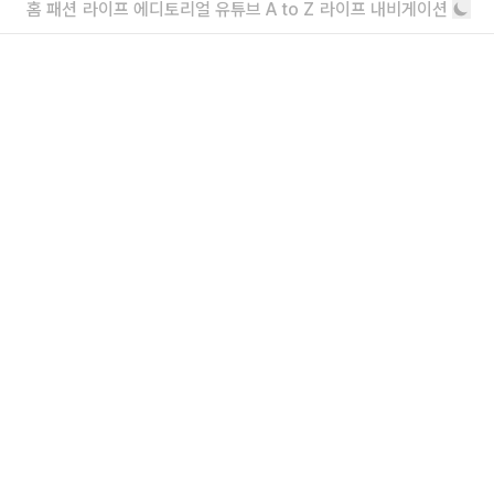
홈
패션
라이프
에디토리얼
유튜브
A to Z
라이프 내비게이션
하나의 백, 무한한 페르소나
BTS 월드투어 ‘ARIRANG’, 파리를 물들
인 커스텀 룩 모아보기
눈이 즐거워요
더보기
내가 좋아할 만한 기사
LOUIS VUITTON
소녀를 위한 브랜드, 유쇼코바야시 디자이
너 인터뷰
“일상에서 작은 아름다움을 발견하기를”
에디터가 요즘 끌리는 브랜드 6
보자마자 위시리스트행
더보기