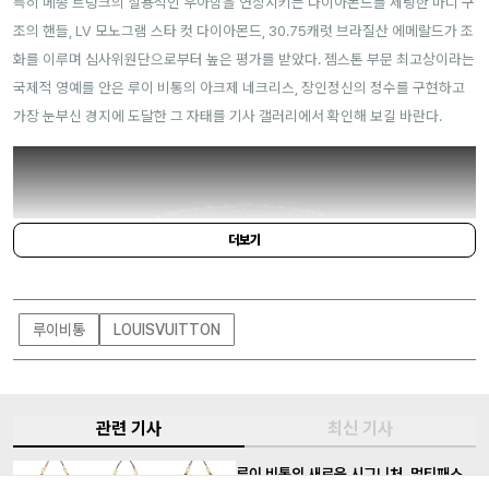
특히 메종 트렁크의 실용적인 우아함을 연상시키는 다이아몬드를 세팅한 마디 구
조의 핸들, LV 모노그램 스타 컷 다이아몬드, 30.75캐럿 브라질산 에메랄드가 조
화를 이루며 심사위원단으로부터 높은 평가를 받았다. 젬스톤 부문 최고상이라는
국제적 영예를 안은 루이 비통의 아크제 네크리스, 장인정신의 정수를 구현하고
가장 눈부신 경지에 도달한 그 자태를 기사 갤러리에서 확인해 보길 바란다.
더보기
루이비통
LOUISVUITTON
관련 기사
최신 기사
루이 비통의 새로운 시그니처, 멀티패스