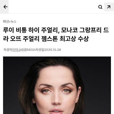
패션>뉴스
루이 비통 하이 주얼리, 모나코 그랑프리 드
라 오뜨 주얼리 젬스톤 최고상 수상
작성자
이지나
읽음
5832
작성일
2025.10.28