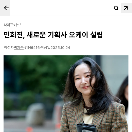
라이프>뉴스
민희진, 새로운 기획사 오케이 설립
작성자
박제준
읽음
6416
작성일
2025.10.24