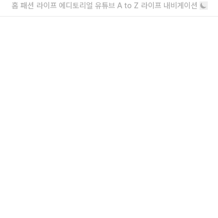
홈
패션
라이프
에디토리얼
유튜브
A to Z
라이프 내비게이션
온전한 휴식의 순간을 담은, 뷔 포토북 발
간
그가 직접 기획에 참여했다
더보기
내가 좋아할 만한 기사
<주식회사 아이즈> 2026 채용
매거진실 에디터 & 유튜브 PD / 프로덕션실 프로
덕션 매니저 / 디자인팀 비주얼 디자이너
“왜 안 돼?”라고 묻는 인생 즉흥론자, 김
간지 인터뷰
실패마저 근사한 안주거리가 되는 마법
더보기