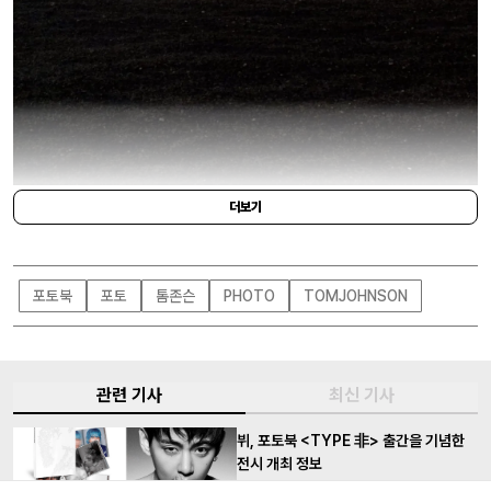
더보기
TOM JOHNSON
화산섬 오시마에서 촬영된 이번 사진들은 예술과 현실의 경계를 오가는 숭고하면
서도 일상적인 장면들로 구성됐다. 검은 모래 해변에서 자유를 갈망하는 몸짓부
포토북
포토
톰존슨
PHOTO
TOMJOHNSON
터 달콤한 과일을 맛보는 입, 서로의 몸 위에 포개진 인물들까지.
자연의 덧없음과
내면세계의 깊이를 기반으로 한 이 작업은 변형과 죽음, 신념, 그리고 예술과 삶
사이의 희미한 경계를 사유하게 한다. 총 112페이지로 구성되었으며, 현재 출판
사 식스틴
(www.sixteen.world)
관련 기사
웹사이트에서 온라인 사전 예약이 가능하다. 또
최신 기사
한 오는 30일, 런던 1014 갤러리에서 열리는 출간 기념 전시에서도 만나볼 수 있
뷔, 포토북 <TYPE 非> 출간을 기념한
으니 참고하길.
전시 개최 정보
새해 선물 감사합니다