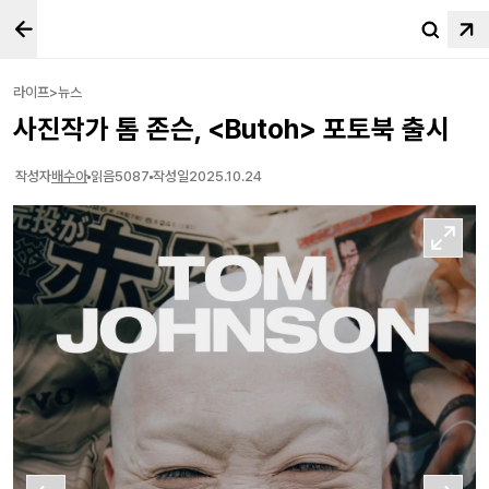
라이프>뉴스
사진작가 톰 존슨, <Butoh> 포토북 출시
작성자
배수아
읽음
5087
작성일
2025.10.24