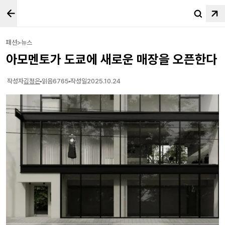
패션>뉴스
아모멘토가 도쿄에 새로운 매장을 오픈한다
작성자
김정은
읽음
6765
작성일
2025.10.24