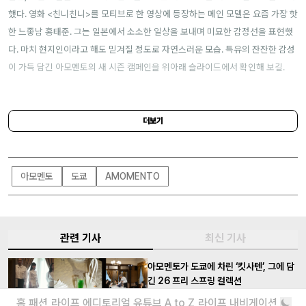
했다. 영화 <친니친니>를 모티브로 한 영상에 등장하는 메인 모델은 요즘 가장 핫
한 느좋남 홍태준. 그는 일본에서 소소한 일상을 보내며 미묘한 감정선을 표현했
다. 마치 현지인이라고 해도 믿겨질 정도로 자연스러운 모습. 특유의 잔잔한 감성
이 가득 담긴 아모멘토의 새 시즌 캠페인을 위아래 슬라이드에서 확인해 보길.
더보기
주소 l
5-49-9, Jingumae, Shibuya-ku, Tokyo
아모멘토
도쿄
AMOMENTO
관련 기사
최신 기사
아모멘토가 도쿄에 차린 ‘킷사텐’, 그에 담
긴 26 프리 스프링 컬렉션
본격적인 도쿄 진출의 시작점?
홈
패션
라이프
에디토리얼
유튜브
A to Z
라이프 내비게이션