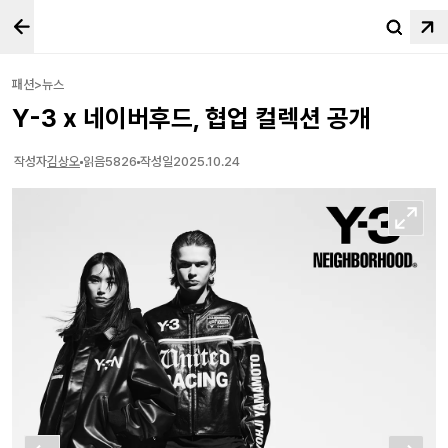
패션>뉴스
Y-3 x 네이버후드, 협업 컬렉션 공개
작성자
김상오
읽음
5826
작성일
2025.10.24