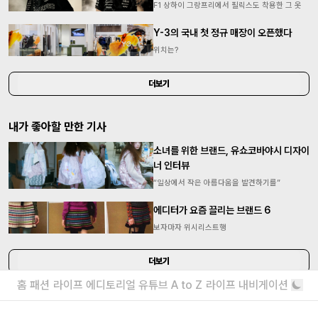
F1 상하이 그랑프리에서 필릭스도 착용한 그 옷
Y-3의 국내 첫 정규 매장이 오픈했다
위치는?
더보기
내가 좋아할 만한 기사
소녀를 위한 브랜드, 유쇼코바야시 디자이
너 인터뷰
“일상에서 작은 아름다움을 발견하기를”
에디터가 요즘 끌리는 브랜드 6
보자마자 위시리스트행
더보기
홈
패션
라이프
에디토리얼
유튜브
A to Z
라이프 내비게이션