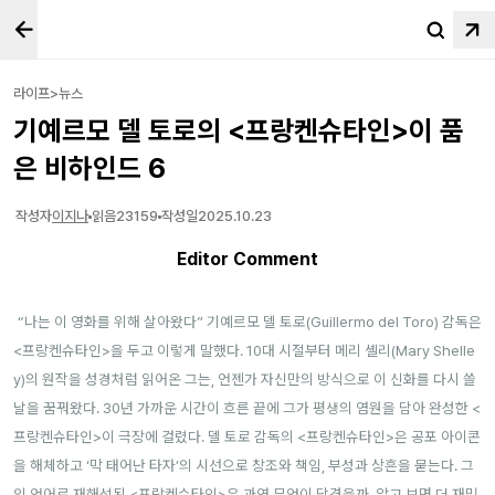
라이프>뉴스
기예르모 델 토로의 <프랑켄슈타인>이 품
은 비하인드 6
작성자
이지나
읽음
23159
작성일
2025.10.23
Editor Comment
“나는 이 영화를 위해 살아왔다” 기예르모 델 토로(Guillermo del Toro) 감독은
<프랑켄슈타인>을 두고 이렇게 말했다. 10대 시절부터 메리 셸리(Mary Shelle
y)의 원작을 성경처럼 읽어온 그는, 언젠가 자신만의 방식으로 이 신화를 다시 쓸
날을 꿈꿔왔다. 30년 가까운 시간이 흐른 끝에 그가 평생의 염원을 담아 완성한 <
프랑켄슈타인>이 극장에 걸렸다.
델 토로 감독의 <프랑켄슈타인>은 공포 아이콘
을 해체하고 ‘막 태어난 타자’의 시선으로 창조와 책임, 부성과 상흔을 묻는다. 그
의 언어로 재해석된 <프랑켄슈타인>은 과연 무엇이 담겼을까. 알고 보면 더 재밌