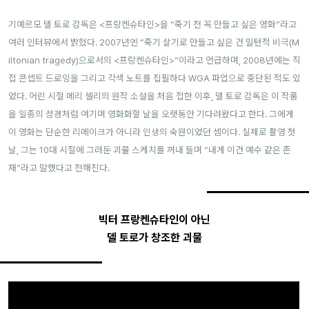
기예르모 델 토로 감독은 <프랑켄슈타인>을 “죽기 전 꼭 만들고 싶은 영화”라고
여러 인터뷰에서 밝혔다. 2007년엔 “죽기 살기로 만들고 싶은 건 밀턴적 비극(M
iltonian tragedy)으로서의 <프랑켄슈타인>”이라고 언급하며, 2008년에는 직
접 콘셉트 드로잉을 그리고 각색 노트를 집필하다 WGA 파업으로 중단된 적도 있
었다. 어린 시절 메리 셸리의 원작 소설을 처음 접한 이후, 델 토로 감독은 이 작품
을 일종의 성경처럼 여기며 영화화할 날을 오랫동안 기다려왔다고 한다. 그에게
이 영화는 단순한 리메이크가 아니라 인생의 숙원이었던 셈이다. 실제로 촬영 첫
날, 그는 10대 시절에 그려둔 괴물 스케치를 꺼내 들며 “내게 이건 예수 같은 존
재”라고 말했다고 전해진다.
빅터 프랑켄슈타인이 아닌
델 토로가 창조한 괴물