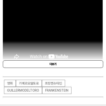
더보기
우리가 익히 알고 있는 빅터 프랑켄슈타인이 창조한 괴물은 대개 기괴한 봉합체,
이음새와 볼트로 뒤덮인 존재에 가깝다. 그러나 기예르모 델 토로 감독은 이 전형
영화
기예르모델토로
프랑켄슈타인
을 완전히 거부했다. 그가 만든 괴물은 다양한 신체에서 온 피부 톤이 섞인 반투명
하고 연약한 존재로, 마치 막 세상에 태어난 신생아처럼 보인다. 그는 괴물의 외형
GUILLERMODELTORO
FRANKENSTEIN
에서 기계적 공포를 지우고 갓 태어난 생명체의 아름다움과 불안정함을 담고자
했다. 델 토로 감독이 “괴물은 흉터로 이루어진 것이 아니라, 감정으로 이루어진