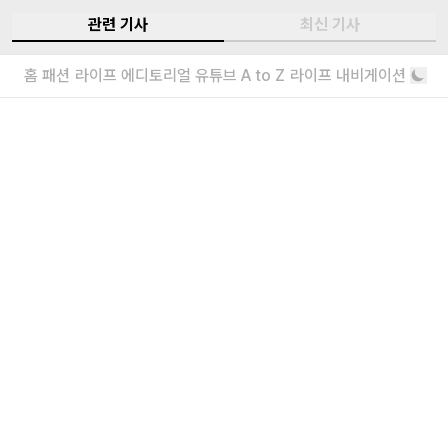
존재”라고 말한 이유도 여기에 있다. 이런 시각적 재해석은 공포 영화의 도식을
관련 기사
최신 기사
벗어나 창조된 존재의 나약함과 인간성의 본질을 되묻는 철학적 장치로 작용한
다.
넷플릭스 x 기예르모 델 토로, 스톱모션
홈
패션
라이프
에디토리얼
유튜브
A to Z
라이프 내비게이션
스튜디오 설립한다
살아 있는 창작 실험실
아날로그 방식에 대한 집착
영화 <오디세이> 팀의 내한 코스 따라잡
기
크리스토퍼 놀란 감독의 첫 소금빵 후기!
더보기
내가 좋아할 만한 기사
<주식회사 아이즈> 2026 채용
매거진실 에디터 & 유튜브 PD / 프로덕션실 프로
덕션 매니저 / 디자인팀 비주얼 디자이너
“왜 안 돼?”라고 묻는 인생 즉흥론자, 김
간지 인터뷰