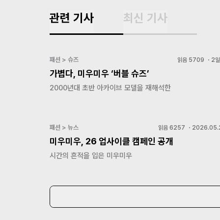
관련 기사
최신 기사
패션 > 슈즈
읽음
5709
・
2일
가볍다, 미우미우 ‘버블 슈즈’
2000년대 초반 아카이브 모델을 재해석한
패션 > 뉴스
읽음
6257
・
2026.05.
미우미우, 26 업사이클 캠페인 공개
시간의 흔적을 입은 미우미우