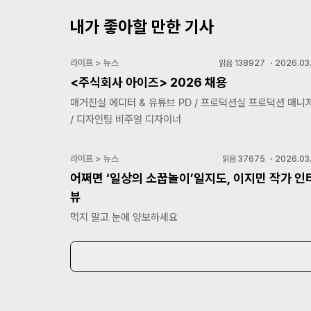
내가 좋아할 만한 기사
라이프 > 뉴스
읽음
138927
・
2026.03.
<주식회사 아이즈> 2026 채용
매거진실 에디터 & 유튜브 PD / 프로덕션실 프로덕션 매니
/ 디자인팀 비주얼 디자이너
라이프 > 뉴스
읽음
37675
・
2026.03.
어쩌면 ‘일상의 소꿉놀이’일지도, 이지민 작가 인
뷰
먹지 말고 눈에 양보하세요