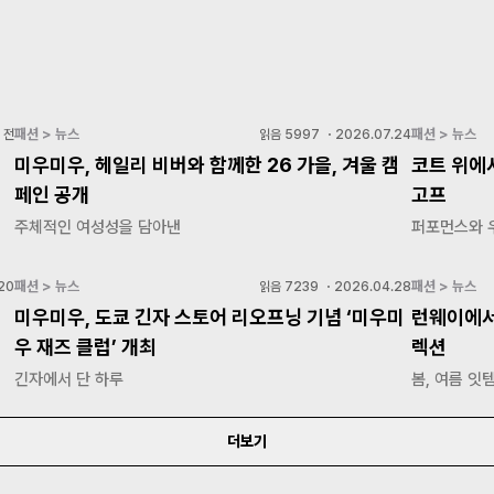
패션 > 뉴스
패션 > 뉴스
 전
읽음
5997
・
2026.07.24
미우미우, 헤일리 비버와 함께한 26 가을, 겨울 캠
코트 위에서
페인 공개
고프
주체적인 여성성을 담아낸
퍼포먼스와 
패션 > 뉴스
패션 > 뉴스
20
읽음
7239
・
2026.04.28
미우미우, 도쿄 긴자 스토어 리오프닝 기념 ‘미우미
런웨이에서
우 재즈 클럽’ 개최
렉션
긴자에서 단 하루
봄, 여름 잇
더보기