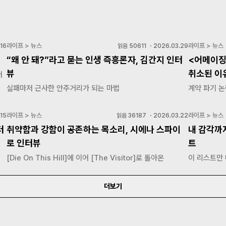
라이프 > 뉴스
라이프 > 뉴스
16
읽음
50611
・
2026.03.29
“왜 안 돼?”라고 묻는 인생 즉흥론자, 김간지 인터
<어메이징
뷰
취소된 이
저
실패마저 근사한 안주거리가 되는 마법
계약 파기 논
라이프 > 뉴스
라이프 > 뉴스
15
읽음
36187
・
2026.03.22
터
취약함과 강함이 공존하는 목소리, 시에나 스파이
내 감각까
로 인터뷰
트
[Die On This Hill]에 이어 [The Visitor]로 돌아온
이 리스트만
더보기