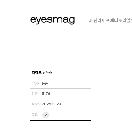
패션
라이프
에디토리얼
라이프
>
뉴스
작성자
홍준
읽음
5176
작성일
2025.10.23
공유