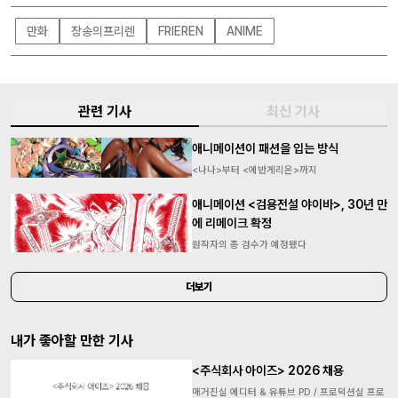
만화
장송의프리렌
FRIEREN
ANIME
관련 기사
최신 기사
애니메이션이 패션을 입는 방식
<나나>부터 <에반게리온>까지
애니메이션 <검용전설 야이바>, 30년 만
에 리메이크 확정
원작자의 총 검수가 예정됐다
더보기
내가 좋아할 만한 기사
<주식회사 아이즈> 2026 채용
매거진실 에디터 & 유튜브 PD / 프로덕션실 프로