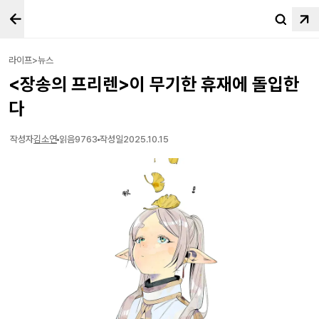
라이프>뉴스
<장송의 프리렌>이 무기한 휴재에 돌입한
다
작성자
김소연
읽음
9763
작성일
2025.10.15