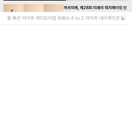
까르띠에, 제28회 미래의 워치메이킹 인
재상 시상식 개최
© DEVALENCE
홈
패션
라이프
에디토리얼
유튜브
A to Z
라이프 내비게이션
차세대 워치메이킹 인재들의 기술력과 창의성을
위한
까르띠에 재단이 이곳에서 선보이는 첫
<상설 전시>는 엄선된 대표 작품들을 통
해 까르띠에 현대미술재단의 소장품을 전례 없는 규모로 보여준다. 클라우디아
까르띠에가 펼쳐낸 자연의 여정, <인투 더
와일드> 팝업 전시 개최
안두자르(Claudia Andujar), 제임스 터렐(James Turrell), 사라 제(Sarah Sz
앰버서더 지수가 방문한
e), 올가 데 아마랄(Olga de Amaral), 이시가미 준야(Junya Ishigami) 등 전 세
계 100여 명의 작가의 작품 약 600점.
더보기
재단이 지향하는 예술적 다양성과 세상을 향한 개방성을 반영하는 <상설 전시>
에는 까르띠에 현대미술재단이 세계의 현대 미술 작품들과 함께 거쳐온 지난 40
내가 좋아할 만한 기사
년간의 여정이 담겨 있으며,
전시의 제목 ‘상설 전시’는 현재 까르띠에 현대미술재
<주식회사 아이즈> 2026 채용
단이 새롭게 개관한 건물인 루브르 백화점에서 19세기에 개최되었던 전시를 연
매거진실 에디터 & 유튜브 PD / 프로덕션실 프로
상시킨다. 특별히
10월 25일 26일 일요일에 무료로 전시를 관람할 수 있다. 티켓
덕션 매니저 / 디자인팀 비주얼 디자이너
은 까르띠에 재단 홈페이지(
fondationcartier.com
)에서.
“왜 안 돼?”라고 묻는 인생 즉흥론자, 김
간지 인터뷰
실패마저 근사한 안주거리가 되는 마법