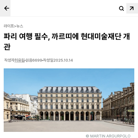
라이프>뉴스
파리 여행 필수, 까르띠에 현대미술재단 개
관
작성자
허유림
읽음
6699
작성일
2025.10.14
© MARTIN ARGURPGLO