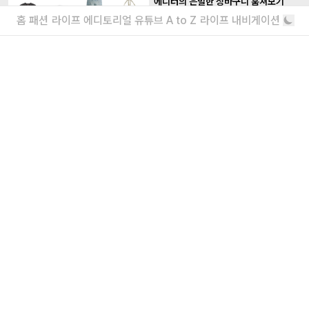
“에디터의 은밀한 장바구니 훔쳐보기”
26 봄, 여름 추천 아이템 7
홈
패션
라이프
에디토리얼
유튜브
A to Z
라이프 내비게이션
1만 원대부터 100만 원대까지
ÉÉ, 25 봄, 여름을 알리는 새 시즌 컬렉션
전개
쇼핑 물오른 요즘에 딱!
더보기
내가 좋아할 만한 기사
소녀를 위한 브랜드, 유쇼코바야시 디자이
너 인터뷰
“일상에서 작은 아름다움을 발견하기를”
에디터가 요즘 끌리는 브랜드 6
보자마자 위시리스트행
더보기