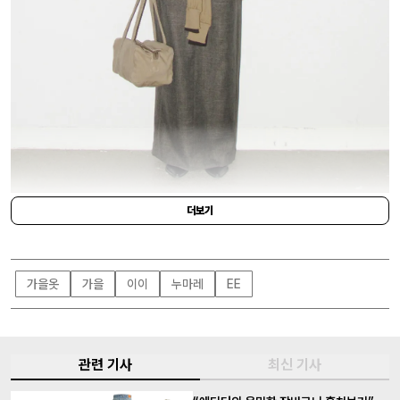
ÉÉ
더보기
가을옷
가을
이이
누마레
EE
관련 기사
최신 기사