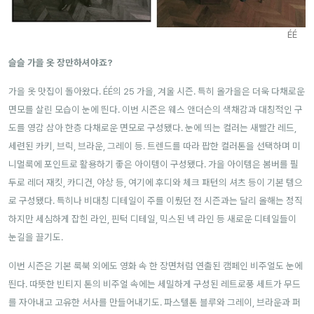
ÉÉ
슬슬 가을 옷 장만하셔야죠?
가을 옷 맛집이 돌아왔다. ÉÉ의 25 가을, 겨울 시즌. 특히 올가을은 더욱 다채로운
면모를 살린 모습이 눈에 띈다. 이번 시즌은 웨스 앤더슨의 색채감과 대칭적인 구
도를 영감 삼아 한층 다채로운 면모로 구성됐다. 눈에 띄는 컬러는 새빨간 레드,
세련된 카키, 브릭, 브라운, 그레이 등. 트렌드를 따라 팝한 컬러톤을 선택하며 미
니멀룩에 포인트로 활용하기 좋은 아이템이 구성됐다. 가을 아이템은 봄버를 필
두로 레더 재킷, 카디건, 야상 등, 여기에 후디와 체크 패턴의 셔츠 등이 기본 템으
로 구성됐다. 특히나 비대칭 디테일이 주를 이뤘던 전 시즌과는 달리 올해는 정직
하지만 세심하게 잡힌 라인, 핀턱 디테일, 믹스된 넥 라인 등 새로운 디테일들이
눈길을 끌기도.
이번 시즌은 기본 룩북 외에도 영화 속 한 장면처럼 연출된 캠페인 비주얼도 눈에
띈다. 따뜻한 빈티지 톤의 비주얼 속에는 세밀하게 구성된 레트로풍 세트가 무드
를 자아내고 고유한 서사를 만들어내기도. 파스텔톤 블루와 그레이, 브라운과 퍼