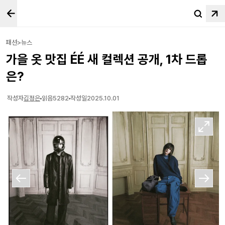
패션>뉴스
가을 옷 맛집 ÉÉ 새 컬렉션 공개, 1차 드롭
은?
작성자
김정은
읽음
5282
작성일
2025.10.01