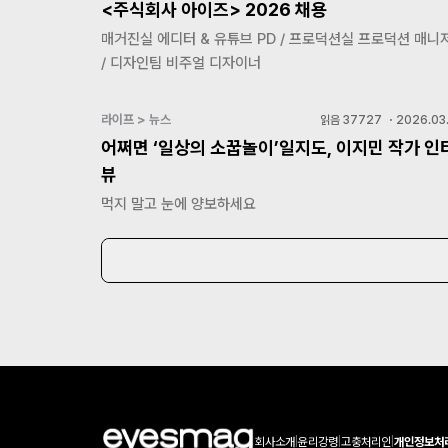
<주식회사 아이즈> 2026 채용
매거진실 에디터 & 유튜브 PD / 프로덕션실 프로덕션 매니
/ 디자인팀 비주얼 디자이너
라이프 > 뉴스
읽음
37727
・
2026.03.
어쩌면 ‘일상의 소꿉놀이’일지도, 이지민 작가 인
뷰
먹지 말고 눈에 양보하세요
회사소개
|
윤리강령
|
고충처리인
|
개인정보처