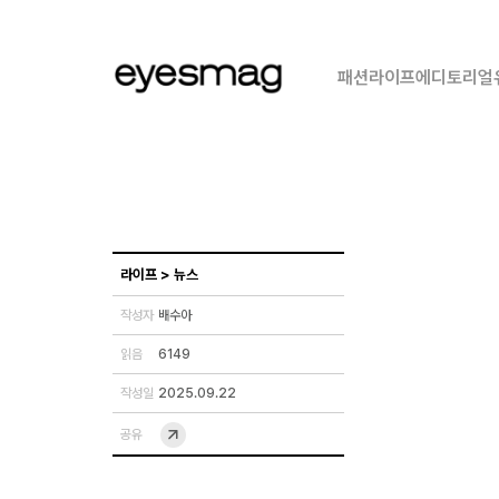
패션
라이프
에디토리얼
라이프
>
뉴스
작성자
배수아
읽음
6149
작성일
2025.09.22
공유