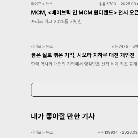
라이프 > 뉴스
읽음
5789
・
2025.09.
MCM, <베어브릭 인 MCM 원더랜드> 전시 오
프리즈 위크 2025를 기념한
라이프 > 뉴스
읽음
7475
・
5일
붉은 실로 엮은 기억, 시오타 치하루 대전 개인전
한국 역사와 대전의 기억에서 영감받은 신작 세계 최초 공개
내가 좋아할 만한 기사
라이프 > 뉴스
읽음
139934
・
2026.03.