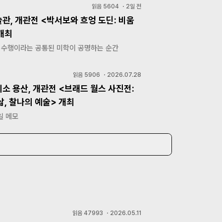
읽음
5604
・
2일 전
관, 개관전 <박서보와 흐엉 도딘: 비움
개최
, 수행이라는 공통된 미학이 공명하는 순간
읽음
5906
・
2026.07.28
소 용산, 개관전 <브래드 월스 사진전:
, 찰나의 예술> 개최
일 메모
읽음
47993
・
2026.05.11