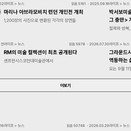
라이프 > 뉴스
라이프 > 뉴스
02
읽음
5161
・
2025.09.18
픈
마리나 아브라모비치 런던 개인전 개최
박서보미술
그 충만> 
1,200장의 사진으로 변환된 각각의 장면들
절제와 반복
라이프 > 뉴스
라이프 > 뉴스
 전
읽음
5978
・
2026.07.30
RM의 미술 컬렉션이 최초 공개된다
그라운드시
역동하는 삶
샌프란시스코현대미술관에서
오는 9월 11
더보기
라이프 > 뉴스
라이프 > 뉴스
16
읽음
50748
・
2026.03.29