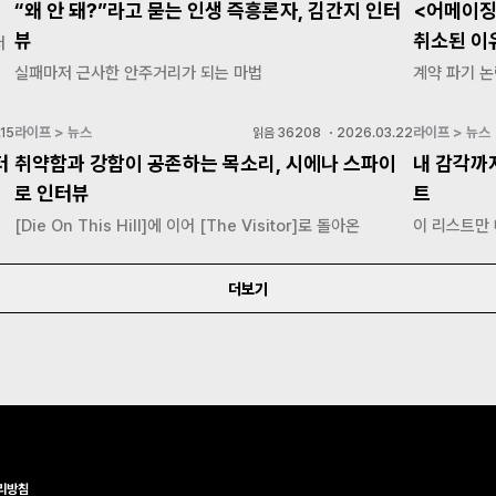
“왜 안 돼?”라고 묻는 인생 즉흥론자, 김간지 인터
<어메이징
뷰
취소된 이
저
실패마저 근사한 안주거리가 되는 마법
계약 파기 논
라이프 > 뉴스
라이프 > 뉴스
15
읽음
36208
・
2026.03.22
터
취약함과 강함이 공존하는 목소리, 시에나 스파이
내 감각까
로 인터뷰
트
[Die On This Hill]에 이어 [The Visitor]로 돌아온
이 리스트만
더보기
리방침