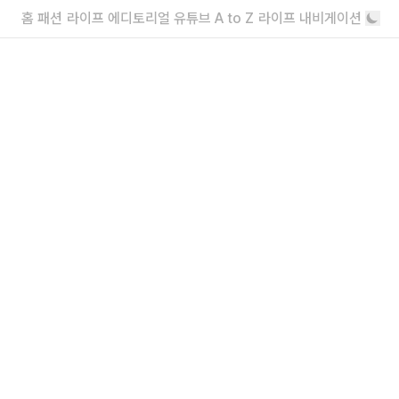
전시
홈
패션
라이프
에디토리얼
유튜브
A to Z
라이프 내비게이션
도쿄 드림파크 오픈 기념
혼자 떠나는 도쿄 여행, 어디까지 해봤니?
카페부터 전시, 이색 체험, 클럽까지 레벨별 코스
더보기
내가 좋아할 만한 기사
FORWARD
<주식회사 아이즈> 2026 채용
매거진실 에디터 & 유튜브 PD / 프로덕션실 프로
덕션 매니저 / 디자인팀 비주얼 디자이너
“왜 안 돼?”라고 묻는 인생 즉흥론자, 김
간지 인터뷰
실패마저 근사한 안주거리가 되는 마법
더보기