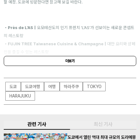
할 예정. 도쿄에 방문한다면 참고해 보길 바란다.
・Près de L’ASㅣ
오모테산도의 인기 프렌치 ‘L’AS’가 선보이는 새로운 콘셉트
의 레스토랑
・FUJIN TREE Taiwanese Cuisine & Champagneㅣ
대만 요리와 샴페
인을 즐길 수 있는 레스토랑
・덴푸라 히사고ㅣ
100년 넘는 역사를 자랑하는 덴푸라 전문점
더보기
・SUNSPEL OMOTESANDO & EW.Pharmacy Room106ㅣ
패션 & 라
이프스타일샵
・The Hallㅣ
팝업 스페이스
도쿄
도쿄여행
여행
하라주쿠
TOKYO
・The Tunnelㅣ
음악과 음식의 복합공간
HARAJUKU
주소｜
1-chōme-13-12 Jingūmae
관련 기사
최신 기사
도쿄에서 열린 역대 최대 규모의 도라에몽