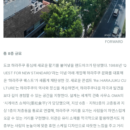
FORWARD
총 8층 규모
도쿄 하라주쿠
중심에 새로운 활기를 불어넣을 랜드마크가 탄생했다.
1988년 ‘Q
UEST FOR NEW STANDARD’라는 이념 아래 개업해 하라주쿠 문화를 대표해
온 ‘하라주쿠 퀘스트’가 새롭게 재탄생한 것. 새로운 콘셉트 ‘Re: HARAJUKU CU
LTURE’는 하라주쿠의 역사와 정신을 계승하면서, 하라주쿠다운 자극과 발견을
보다 깊이 경험할 수 있는 공간을 지향한다.
설계는 세계적 건축 사무소 OMA의
‘시게마츠 쇼헤이(重松象平)’가 담당했으며, 지상 6층・지하2층의 고층동과 지
상 1층의 저층동을 통로로 연결해, 하라주쿠 거리를 오가는 사람들이 자연스럽게
오갈 수 있는 거리를 구현했다. 외관은 유리 소재를 적극적으로 활용하면서도 저
층부는 사람의 눈높이에 맞춘 휴먼 스케일 디자인으로 따듯한 느낌을 주고 거리