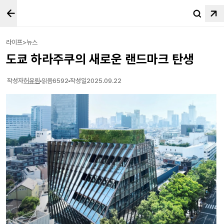
라이프>뉴스
도쿄 하라주쿠의 새로운 랜드마크 탄생
작성자
허유림
읽음
6592
작성일
2025.09.22