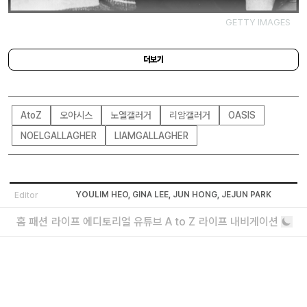
GETTY IMAGES
1991년 맨체스터, 형 노엘 갤러거와 동생 리암 갤러거를 중심으로 오아시스가 태
더보기
어났다. 가난과 폭력으로 얼룩진 집안에서 자라난 두 형제. 방 안에 틀어박혀 기타
로 세상을 견뎌내던 노엘과, 거리에서 거칠게 부딪히며 본능을 드러낸 리암. 극과
극의 성격은 늘 충돌했지만, 그 마찰 끝에서 터져 나온 음악은 세상을 흔들었다.
AtoZ
오아시스
노엘갤러거
리암갤러거
OASIS
오아시스의 전신은 ‘The Rain’. 리암이 보컬로 합류하며 밴드는 이름을 바꾸고
NOELGALLAGHER
LIAMGALLAGHER
새로운 시작을 예고했다. 당시 투어 로드 매니저로 일하던 노엘은 합류를 조건부
로 받아들였다. 곡 제작과 밴드의 방향성에 대한 절대적인 권한. 그렇게 두 형제는
충돌과 시너지를 동시에 품은 하나의 팀이 되었다. 노엘의 서정적인 멜로디와 리
YOULIM HEO, GINA LEE, JUN HONG, JEJUN PARK
Editor
암의 날선 태도, 이 불협화음 같은 조화가 오아시스라는 이름을 세상에 각인시켰
홈
패션
라이프
에디토리얼
유튜브
A to Z
라이프 내비게이션
다.
관련 기사
최신 기사
형제, 불화, 화해 그리고 음악: 오아시스의
롤러코스터
끝내 이어진 목소리