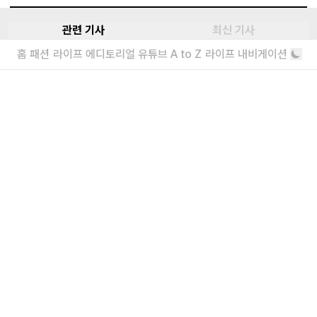
COACH
관련 기사
최신 기사
홈
패션
라이프
에디토리얼
유튜브
A to Z
라이프 내비게이션
쇼에는 글로벌 앰버서더 전소연과 배우 채수빈이 참석해 시선을 끌었고, 이들이
돌아보니 생각나는, 뉴욕패션위크 하이라
이트
함께한 순간은 코치의 아이코닉한 헤리티지를 다시금 조명하는 동시에, 현대적인
가장 주목받았던 26 봄, 여름 컬렉션들
감각을 더한 브랜드의 현재를 분명하게 보여주었다. 전통과 진화, 감성과 실용성
이 공존하는 이번 컬렉션은 코치가 지금 어디에 서 있는지를 상징적으로 드러내
대변신 성공, 코치의 25 가을, 겨울 컬렉
는 무대였다.
션 엿보기
코치가 원래 이렇게 트렌디했나?
더보기
내가 좋아할 만한 기사
소녀를 위한 브랜드, 유쇼코바야시 디자이
너 인터뷰
“일상에서 작은 아름다움을 발견하기를”
에디터가 요즘 끌리는 브랜드 6