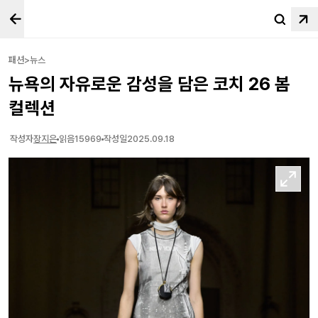
패션>뉴스
뉴욕의 자유로운 감성을 담은 코치 26 봄
컬렉션
작성자
장지은
읽음
15969
작성일
2025.09.18