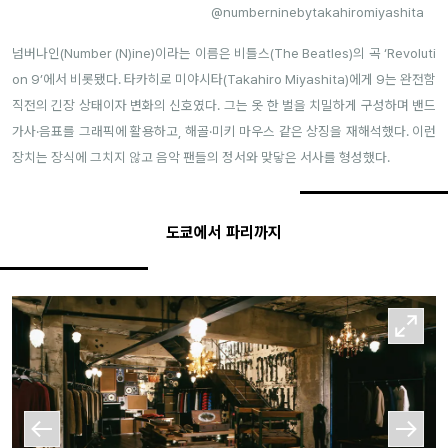
@numberninebytakahiromiyashita
넘버나인(Number (N)ine)이라는 이름은 비틀스(The Beatles)의 곡 ‘Revoluti
on 9’에서 비롯됐다. 타카히로 미야시타(Takahiro Miyashita)에게 9는 완전함
직전의 긴장 상태이자 변화의 신호였다. 그는 옷 한 벌을 치밀하게 구성하며 밴드
가사·음표를 그래픽에 활용하고, 해골·미키 마우스 같은 상징을 재해석했다. 이런
장치는 장식에 그치지 않고 음악 팬들의 정서와 맞닿은 서사를 형성했다.
도쿄에서 파리까지