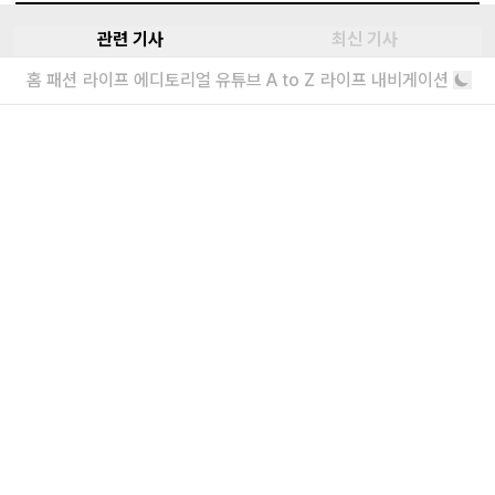
관련 기사
최신 기사
홈
패션
라이프
에디토리얼
유튜브
A to Z
라이프 내비게이션
슈프림 x 넘버나인 x 미키마우스 협업 발
매
이 조합 칭찬해
[아이참] 소년미와 퇴폐미 사이, 스물넷
모델에게 최애 브랜드를 묻다
초기 헬무트 랭과 마르지엘라를 향한 팬심
더보기
내가 좋아할 만한 기사
소녀를 위한 브랜드, 유쇼코바야시 디자이
너 인터뷰
“일상에서 작은 아름다움을 발견하기를”
에디터가 요즘 끌리는 브랜드 6