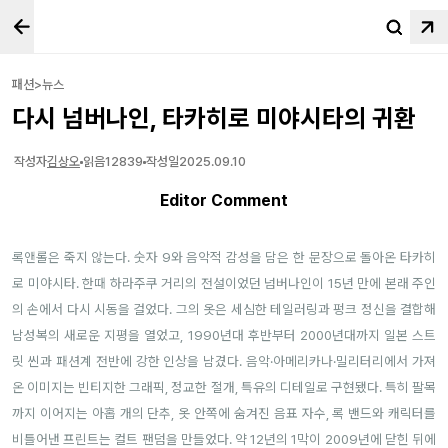
패션>뉴스
다시 넘버나인, 타카히로 미야시타의 귀환
작성자
김상오
읽음
12839
작성일
2025.09.10
Editor Comment
록앤롤은 죽지 않는다. 숫자 9와 음악적 감성을 담은 한 문장으로 돌아온 타카히
로 미야시타. 한때 하라주쿠 거리의 전설이었던 넘버나인이 15년 만에 본래 주인
의 손에서 다시 시동을 걸었다. 그의 옷은 세심한 테일러링과 펑크 정신을 결합해
남성복의 새로운 지평을 열었고, 1990년대 후반부터 2000년대까지 일본 스트
릿 씬과 패션계 전반에 강한 인상을 남겼다. 음악·아메리카나·밀리터리에서 가져
온 이미지는 빈티지한 그래픽, 정교한 절개, 특유의 디테일로 구현됐다. 특히 팔목
까지 이어지는 아홉 개의 단추, 옷 안쪽에 숨겨진 음표 자수, 록 밴드와 캐릭터를
비틀어낸 프린트는 컬트 팬덤을 만들었다. 약 12년의 1막이 2009년에 닫힌 뒤에