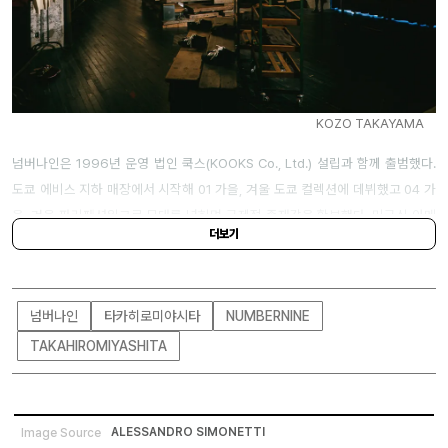
KOZO TAKAYAMA
넘버나인은 1996년 운영 법인 쿡스(KOOKS Co., Ltd.) 설립과 함께 출범했다.
도쿄 에비스 지하 매장에서 시작해 01 가을, 겨울 도쿄 컬렉션에 데뷔했고 04 가
을, 겨울 파리패션위크로 무대를 넓히며 국제적 존재감을 확보했다. 미국식 아메
더보기
리카나와 일본 스트릿 감성을 결합한 미학으로 팬층을 확장했고, 언더커버(Unde
rcover), 베이프(bape) 와 함께 2000년대 일본 스트릿웨어를 대표하는 브랜드
로 자리했다.
넘버나인
타카히로미야시타
NUMBERNINE
TAKAHIROMIYASHITA
대표 컬렉션
ALESSANDRO SIMONETTI
Image Source