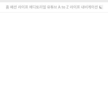
홈
패션
라이프
에디토리얼
유튜브
A to Z
라이프 내비게이션
내가 좋아할 만한 기사
소녀를 위한 브랜드, 유쇼코바야시 디자이
너 인터뷰
“일상에서 작은 아름다움을 발견하기를”
에디터가 요즘 끌리는 브랜드 6
보자마자 위시리스트행
더보기
회사소개
|
윤리강령
|
고충처리인
|
개인정보처리방침
eyes inc.