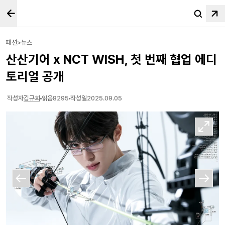
패션>뉴스
산산기어 x NCT WISH, 첫 번째 협업 에디
토리얼 공개
작성자
김규희
읽음
8295
작성일
2025.09.05