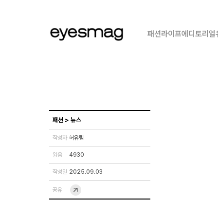
패션
라이프
에디토리얼
패션
>
뉴스
작성자
허유림
읽음
4930
작성일
2025.09.03
공유