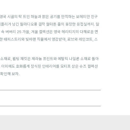
 영국 시골의 탁 트인 하늘과 맑은 공기를 만끽하는 보헤미안 친구
 리플리가 남긴 팔라디오풍 걸작 월터튼 홀의 웅장한 응접실까지. 말
속 버버리 25 가을, 겨울 컬렉션은
영국 헤리티지의 다채로운 면
한 태피스트리와 빛바랜 직물에서 영감받아, 로브와 레인코트, 스
 소재로, 퀼팅 재킷은 제라늄 프린트와 메탈릭 나일론 소재로 돌아
. 이외에도 호화롭게 장식된 인테리어를 모티프 삼은 슈즈 컬렉션
 확인해 보자.