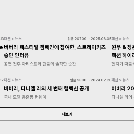
패션 > 뉴스
패션 > 뉴스
13
읽음
20709
・
2025.06.05
e
버버리 페스티벌 캠페인에 참여한, 스트레이키즈
원우 & 정
승민 인터뷰
렉션 하이
공연 전후 아티스트와 팬들의 솔직한 순간
현지가 떠들썩
패션 > 뉴스
패션 > 뉴스
17
읽음
5800
・
2024.02.20
?
버버리, 다니엘 리의 세 번째 컬렉션 공개
버버리 2
국내 모델 총출동 런웨이
다니엘 리의
더보기