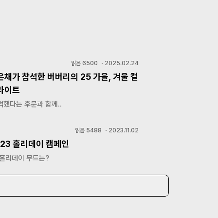
읽음
6500
・
2025.02.24
은채가 참석한 버버리의 25 가을, 겨울 컬
라이트
했다는 후문과 함께..
읽음
5488
・
2023.11.02
023 홀리데이 캠페인
 홀리데이 무드는?