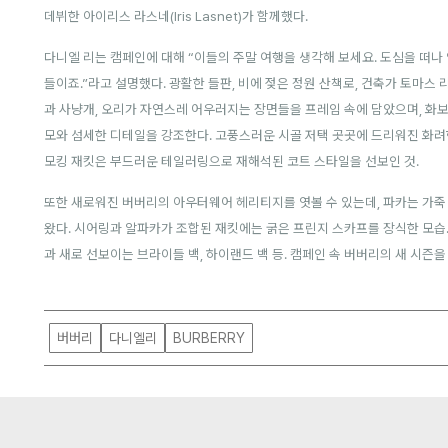
데뷔한 아이리스 라스네(Iris Lasnet)가 함께했다.
다니엘 리는 캠페인에 대해 “이들의 주말 여행을 생각해 보세요. 도심을 떠나
들이죠.”라고 설명했다.
광활한 들판, 비에 젖은 정원 산책로, 건축가 토마스
과 사냥개, 오리가 자연스레 어우러지는 장면들을 프레임 속에 담았으며, 화보 
모와 섬세한 디테일을 강조한다. 고풍스러운 시골 저택 곳곳에 드리워진 화려
모킹 재킷은 부드러운 테일러링으로 재해석된 코트 스타일을 선보인 것.
또한 새로워진 버버리의 아우터웨어 헤리티지를 엿볼 수 있는데, 파카는 가죽
왔다. 시어링과 알파카가 조합된 재킷에는 굵은 프린지 스카프를 장식한 모습
과 새로 선보이는 브라이들 백, 하이랜드 백 등. 캠페인 속 버버리의 새 시즌을
버버리
다니엘리
BURBERRY