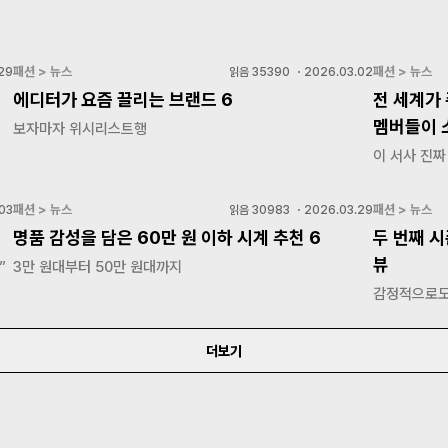
패션 > 뉴스
패션 > 뉴스
29
읽음
35390
・
2026.03.02
에디터가 요즘 끌리는 브랜드 6
전 세계가 
멤버들이 
보자마자 위시리스트행
이 서사 진짜
패션 > 뉴스
패션 > 뉴스
03
읽음
30983
・
2026.03.29
명품 감성을 담은 60만 원 이하 시계 추천 6
두 번째 시
뷰
”
3만 원대부터 50만 원대까지
감정적으로도
더보기