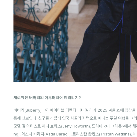
새로워진 버버리의 아우터웨어 헤리티지?
버버리(Buberry) 크리에이티브 디렉터 다니엘 리가 2025 겨울 쇼에 영감
통해 선보인다. 친구들과 함께 영국 시골의 저택으로 떠나는 주말 여행을 그
모델 겸 아티스트 제니 호워스(Jeny Howorth), 드라마 <더 크라운>에서 해리 
ng), 아스다 바라지(Asda Baradji), 트리스탄 왓킨스(Tristan Watkins