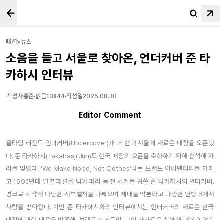
패션>뉴스
소음을 들고 서울로 찾아온, 언더커버 준 타
카하시 인터뷰
작성자
홍준
읽음
13844
작성일
2025.08.30
Editor Comment
올타임 레전드 언더커버(Undercover)가 더 현대 서울에 새로운 매장을 오픈했
다. 준 타카하시(Takahasji Jun)도 한국 매장의 오픈을 축하하기 위해 참석해 자
리를 빛냈다. ‘We Make Noise, Not Clothes’라는 브랜드 아이덴티티를 가지
고 1990년대 일본 패션을 넘어 파리 등 전 세계를 휩쓴 준 타카하시의 언더커버.
펑크로 시작해 다양한 서브컬처를 다뤄오며 세대를 막론하고 다양한 연령대에서
사랑을 받아왔다. 이번 준 타카하시와의 인터뷰에서는 언더커버의 새로운 한국
매장에 대한 내용을 비롯해, 브랜드 히스토리, 그의 사사로운 취향에 대한 이야기