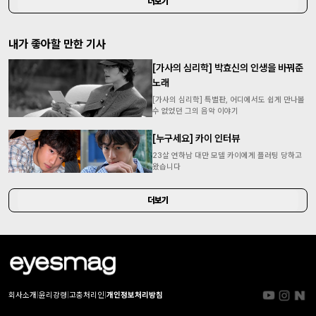
더보기
내가 좋아할 만한 기사
[가사의 심리학] 박효신의 인생을 바꿔준
노래
[가사의 심리학] 특별판, 어디에서도 쉽게 만나볼
수 없었던 그의 음악 이야기
[누구세요] 카이 인터뷰
23살 연하남 대만 모델 카이에게 플러팅 당하고
왔습니다
더보기
회사소개
|
윤리강령
|
고충처리인
|
개인정보처리방침