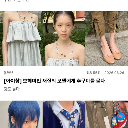
유튜브
읽음
5511
・
2026.06.26
[아이참] 보헤미안 재질의 모델에게 추구미를 묻다
당도 높다