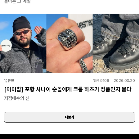
돌아온 그 계절
유튜브
읽음
9106
・
2026.03.20
[아이참] 포항 사나이 순돌에게 크롬 하츠가 정품인지 묻다
저점매수의 신
더보기