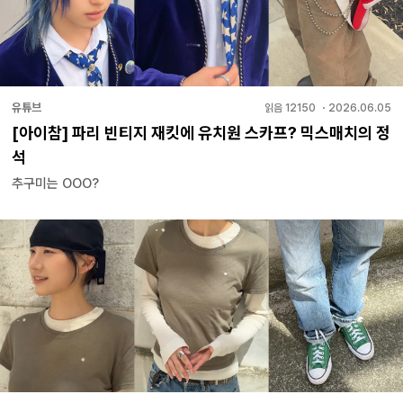
유튜브
읽음
12150
・
2026.06.05
[아이참] 파리 빈티지 재킷에 유치원 스카프? 믹스매치의 정
석
추구미는 OOO?