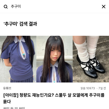
'
추구미
' 검색 결과
유튜브
읽음
10973
・
7일 전
[아이참] 청량도 재능인가요? 스물두 살 모델에게 추구미를
묻다
꾸민 듯 안 꾸민